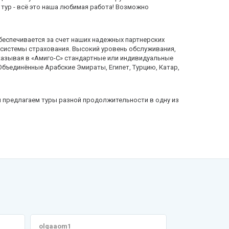
тур - всё это наша любимая работа! Возможно
беспечивается за счет наших надежных партнерских
 системы страхования. Высокий уровень обслуживания,
казывая в «Амиго-С» стандартные или индивидуальные
Объединённые Арабские Эмираты, Египет, Турцию, Катар,
ы предлагаем туры разной продолжительности в одну из
olgaaom1
Светлана