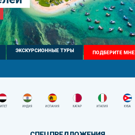
ЭКСКУРСИОННЫЕ ТУРЫ
ПОДБЕРИТЕ МНЕ
для частных лиц
от Амиго-С
от Амиго-С
от Амиго-С
ГИПЕТ
ИНДИЯ
ИСПАНИЯ
КАТАР
ИТАЛИЯ
КУБА
СПЕЦПРЕДЛОЖЕНИЯ