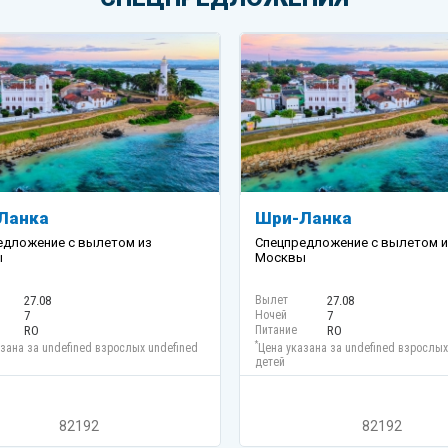
Ланка
Шри-Ланка
едложение с вылетом из
Спецпредложение с вылетом и
ы
Москвы
27.08
Вылет
27.08
7
Ночей
7
RO
Питание
RO
*
зана за undefined взрослых undefined
Цена указана за undefined взрослых
детей
82192
82192