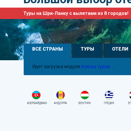
Туры на Шри-Ланку с вылетами из 8 городов!
ВСЕ СТРАНЫ
ТУРЫ
ОТЕЛИ
Идет загрузка модуля
поиска туров
…
АЗЕРБАЙДЖАН
АНДОРРА
ВЕНГРИЯ
ГРЕЦИЯ
Е