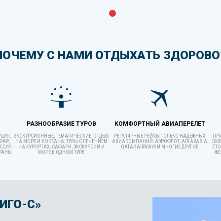
ПОЧЕМУ С НАМИ ОТДЫХАТЬ ЗДОРОВО
РАЗНООБРАЗИЕ ТУРОВ
КОМФОРТНЫЙ АВИАПЕРЕЛЕТ
РЦИЯ,
ЭКСКУРСИОННЫЕ, ТЕМАТИЧЕСКИЕ, ОТДЫХ
РЕГУЛЯРНЫЕ РЕЙСЫ ТОЛЬКО НАДЕЖНЫХ
ПРИ
ЮАР,
НА МОРЕ И У ОКЕАНА, ТУРЫ С ЛЕЧЕНИЕМ
АВИАКОМПАНИЙ: АЭРОФЛОТ, AIR ARABIA,
ЛЮБ
ОССИЯ
НА КУРОРТАХ, САФАРИ, ЭКСКУРСИИ И
QATAR AIRWAYS И МНОГИЕ ДРУГИЕ
СТО
ТРАНЫ
МОРЕ В ОДНОМ ТУРЕ
ЖЕ
ИГО-С»