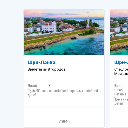
Шри-Ланка
Шри-
Вылеты из 8 городов
Спецпр
Москв
Вылет
Ночей
7
Вылет
Питание
Ночей
*
Цена указана за undefined взрослых undefined
Питание
детей
*
Цена ука
детей
70840