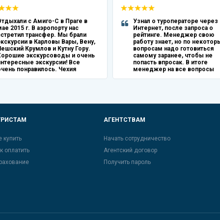
Отдыхали с Амиго-С в Праге в
Узнал о туроператоре через
ае 2015 г. В аэропорту нас
Интернет, после запроса о
встретил трансфер. Мы брали
рейтинге. Менеджер свою
кскурсии в Карловы Вары, Вену,
работу знает, но по некото
Чешский Крумлов и Кутну Гору.
вопросам надо готовиться
Хорошие экскурсоводы и очень
самому заранее, чтобы не
интересные экскурсии! Все
попасть впросак. В итоге
очень понравилось. Чехия
менеджер на все вопросы
невероятная страна! Обязательно
ответила, не учла правда,
ернемся)))) Тур "Пражская
специфику человеческого
Сказка"
фактора. Громадных
неприятностей в период тур
было, очень понравилась
перевозка нас от пражского
аэропорта до Карловых Вар 
УРИСТАМ
АГЕНТСТВАМ
обратно, без задержек и
опозданий. В следующим го
возможно, обратимся к
е купить
Начать сотрудничество
туроператору по вопросу по
к оплатить
Агентский договор
тура, но уже в другую страну.
в Чехию с лечением в Карло
рахование
Получить пароль
Варах.