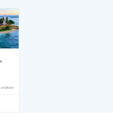
з
 undefined