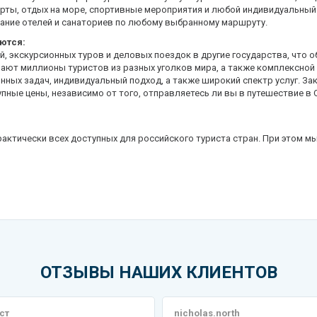
ты, отдых на море, спортивные мероприятия и любой индивидуальный 
ание отелей и санаториев по любому выбранному маршруту.
ются:
, экскурсионных туров и деловых поездок в другие государства, что о
ают миллионы туристов из разных уголков мира, а также комплексной
ных задач, индивидуальный подход, а также широкий спектр услуг. За
ные цены, независимо от того, отправляетесь ли вы в путешествие в 
актически всех доступных для российского туриста стран. При этом м
ОТЗЫВЫ НАШИХ КЛИЕНТОВ
ст
nicholas.north