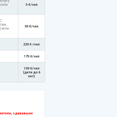
услугу
и/или
5 €/чел
 С
там,
30 €/чел
( если
220 € /чел
175 €/чел
130 €/чел
(дети до 6
лет)
вители, сдававшие