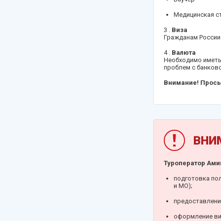
Сейшелы
Медицинская с
Танзания
3 .
Виза
Гражданам России 
Словения
4 .
Валюта
Таиланд
Необходимо иметь
проблем с банков
Турция
Внимание! Прось
Франция
Узбекистан
Черногория
ВНИ
Чехия
Шри-Ланка
Туроператор Амиг
подготовка пол
и МО);
предоставлени
оформление ви