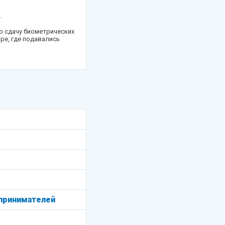
.
ю сдачу биометрических
ре, где подавались
тном визовом центре,
принимателей