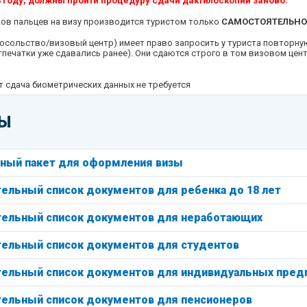
 году, должны пройти процедуру сдачи дактилоскопии заново.
ков пальцев на визу производится туристом только
САМОСТОЯТЕЛЬНО
осольство/визовый центр) имеет право запросить у туриста повторну
тпечатки уже сдавались ранее). Они сдаются строго в том визовом цент
т сдача биометрических данных не требуется
амоподаче уточняйте правила подачи документов на визу в конкре
тесь обращаться!
Ы
талии: Москва м. Третьяковская
ер., д. 6, стр.1
ный пакет для оформления визы
итальянского визового центра:
ельный список документов для ребенка до 18 лет
ельный список документов для неработающих
ельный список документов для студентов
ельный список документов для индивидуальных пред
ельный список документов для пенсионеров