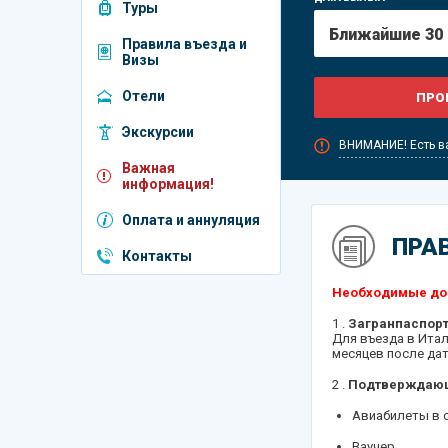
Туры
Венгрия
Правила въезда и
Греция
Визы
Египет
Отели
Индия
Экскурсии
ВНИМАНИЕ! Есть 
Испания
Важная
информация!
Катар
Оплата и аннуляция
Куба
ПРА
Контакты
Мальдивы
Необходимые док
ОАЭ
1 .
Загранпаспор
Для въезда в Ита
Португалия
месяцев после дат
Россия
2 .
Подтверждаю
Авиабилеты в 
Сербия
Ваучер