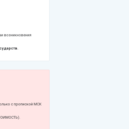
аи возникновения
сударств.
Только с пропиской МСК
СТОИМОСТЬ).