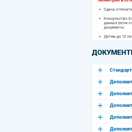
биометрию в 2018
Сдача отпечат
Консульство (п
данных (если о
документы.
Детям до 12 ле
Внимание! При с
куда вы собирае
ДОКУМЕНТ
Визовый центр И
М. Толмачевский п
Стандарт
Список филиалов 
Дополнит
Дополнит
Дополнит
Дополнит
Дополнит