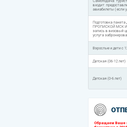
Самоподача: турист
входит: предоставл
авиабилеты ( если 
Подготовка пакета
ПРОПИСКОЙ МСК И М
запись в визовый ц
услуга забронирова
Взрослые и дети с 1
Детская (06-12 лет)
Детская (0-6 лет)
ОТП
Обращаем Ваше в