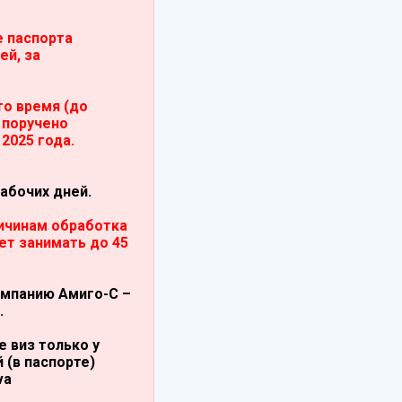
е паспорта
ей, за
то время (до
 поручено
2025 года.
абочих дней.
ичинам обработка
ет занимать до 45
омпанию Амиго-С –
.
 виз только у
 (в паспорте)
va