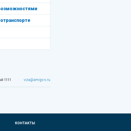
 возможностями
тотранспорте
й 1111
viza@amigo-s.ru
КОНТАКТЫ