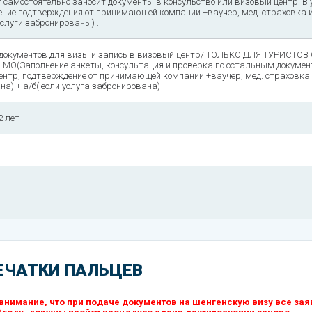
 самостоятельно заносит документы в консульство или визовый центр. В 
ение подтверждения от принимающей компании +ваучер, мед. страховка 
услуги забронированы) .
 документов для визы и запись в визовый центр/ ТОЛЬКО ДЛЯ ТУРИСТОВ
О(Заполнение анкеты, консультация и проверка по остальным докумен
ентр, подтверждение от принимающей компании +ваучер, мед. страховка 
на) + а/б( если услуга забронирована)
2 лет
ЕЧАТКИ ПАЛЬЦЕВ
нимание, что при подаче документов на шенгенскую визу все зая