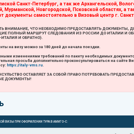
пиской Санкт-Петербург, а так же Архангельской, Волог
, Мурманской, Новгородской, Псковской областях, а т
т документы самостоятельно в Визовый центр г. Санк
ТЬ ВНИМАНИЕ, ЧТО НЕОБХОДИМО ПРЕДОСТАВЛЯТЬ ДОКУМЕНТЫ, 
Е ПОЛНЫЙ МАРШРУТ СЛЕДОВАНИЯ ИЗ РОССИИ ДО ИТАЛИИ И ОБР
ИТАЛИЯ И ОБРАТНО).
ты на визу можно за 180 дней до начала поездки.
янными изменениями требований по пакету необходимых документо
тельная просьба дополнительно проконсультироваться на сайте Ви
есу:
https://italy-vms.ru
.
НСУЛЬСТВО ОСТАВЛЯЕТ ЗА СОБОЙ ПРАВО ПОТРЕБОВАТЬ ПРЕДОСТА
Е ДОКУМЕНТЫ!
Ь
ОЙ ВИЗЫ ПРИ ОФОРМЛЕНИИ ТУРА В АМИГО-С: