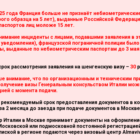
025 года Франция больше не признаёт небиометрически
рого образца на 5 лет), выданные Российской Федераци
аспортов лиц моложе 15 лет.
нимание инциденты с лицами, подавшими заявления в э
уведомления), французской пограничной полиции было
ы, выданные по небиометрическим паспортам до 3 мая 
рок рассмотрения заявления на шенгенскую визу –
30
р
е внимание, что по организационным и техническим пр
получение визы Генеральным консульством Италии мож
ней с момента подачи.
м рекомендуемый срок предоставления документов в к
за 2 месяца до заезда при подаче документов в Москве
 Италии в Москве принимает документы на оформление
Московской или подмосковной постоянной регистрацией
пиской в регионе подаются через визовый центр Almavi