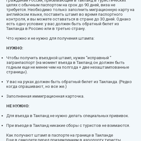
Гражданам России, прибывающим в Таиланд в туристических
целях с обычным паспортом на срок до 90 дней, виза не
требуется. Необходимо только заполнить миграционную карту на
английском языке, поставить штамп во время паспортного
контроля, и вы можете оставаться в стране до 30 дней. Однако
есть одно условие: у вас должен быть обратный билет из
Таиланда в Россию или в третью страну.
Что нужно и не нужно для получения штампа:
НУЖНО:
Чтобы получить въездной штамп, нужен “исправный ”
загранпаспорт (на момент въезда в Таиланд он должен быть
годным еще не менее чем на полгода + две незаштампованные
страницы).
У вас на руках должен быть обратный билет из Таиланда. (Редко
когда спрашивают, но все же.)
Заполненная иммиграционная карточка.
НЕ НУЖНО:
Для въезда в Таиланд не нужно делать специальных прививок.
При въезде в Таиланд никакие сборы с туристов не взимаются.
Как получают штамп в паспорте на границе в Таиланде
Еще в самолете перед приземлением в аэропорту туристы