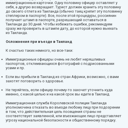
иммиграционные карточки. Одну половину офицер оставляет у
себя, а другую возвращает. Турист должен хранить эту половину
до своего отлета из Таиланда (обычно таец крепит эту половинку
степлером в паспорте). Все, после этой процедуры, россиянин
получает штамп в паспорте, разрешающий оставаться в
Таиланде до 30 дней. Чтобы избежать ошибки, рекомендуем
сразу же проверить в штампе дату, до которой нужно выехать
из Таиланда.
Осложнения при въезде в Таиланд
К счастью таких немного, но все-таки:
Иммиграционные офицеры очень не любят неряшливых
паспортов, отклеивающихся фотографий с подрисованными
усами и пр.
Если вы прибыли в Таиланд из стран Африки, возможно, с вами
захотят поговорить о здоровье.
Не теряйтесь, если офицер почему-то захочет уточнить куда
именно, с какой целью и на какой срок вы едете в Таиланд.
Иммиграционная служба Королевской полиции Таиланда
уполномочена отказать во въезде любому лицу при подозрении
в том, что действительная цель посещения страны не
соответствует заявленной, или въезжающее лицо представляет
угрозу национальной безопасности и общественному порядку.