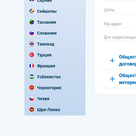
Сербия
ОГРН
Сейшелы
Танзания
Юр.адрес:
Словения
Для корреспонде
Таиланд
Турция
Общест
догово
Франция
Общест
Узбекистан
интерн
Черногория
Чехия
Шри-Ланка