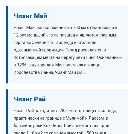
Чианг Май
Чианг Май, расположенный в 700 км от Бангкока и в
12 раз меньший его по площади, является главным
городом Северного Таиланда и столицей
одноименной провинции. Город расположен в
потрясающем месте на берегу реки Пинг. Основанный
в 1296 году королем Менграем как столица
Королевства Ланна, Чианг Май им.....
Чианг Рай
Чианг Рай находится в 785 км от столицы Таиланда,
практически на границе с Мьянмой и Лаосом, в
бассейне реки Кок.Чианг Рай занимает площадь
около 11,6 км2 со средней высотой - 580 м над