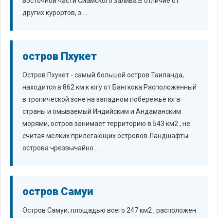
восточной части Сиамского залива.В отличие от
других курортов, з.....
остров Пхукет
Остров Пхукет - самый большой остров Таиланда,
находится в 862 км к югу от Бангкока.Расположенный
в тропической зоне на западном побережье юга
страны и омываемый Индийским и Андаманским
морями, остров занимает территорию в 543 км2 , не
считая мелких прилегающих островов.Ландшафты
острова чрезвычайно.....
остров Самуи
Остров Самуи, площадью всего 247 км2 , расположен