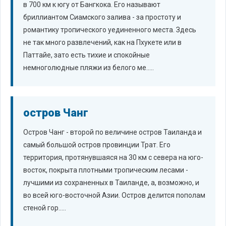
в 700 км к югу от Бангкока. Его называют
бриллиантом Сиамского залива - за простоту и
романтику тропического уединенного места. Здесь
не так много развлечений, как на Пхукете или в
Паттайе, зато есть тихие и спокойные
немноголюдные пляжи из белого ме.....
остров Чанг
Остров Чанг - второй по величине остров Таиланда и
самый большой остров провинции Трат. Его
территория, протянувшаяся на 30 км с севера на юго-
восток, покрыта плотными тропическим лесами -
лучшими из сохраненных в Таиланде, а, возможно, и
во всей юго-восточной Азии. Остров делится пополам
стеной гор.....