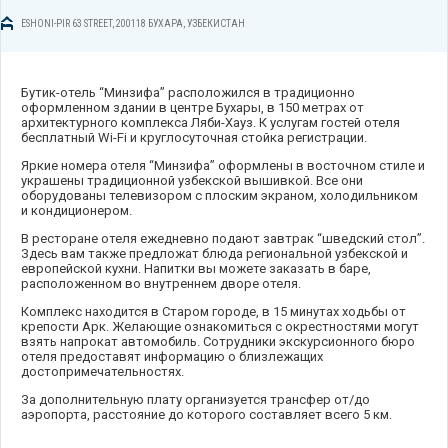
ESHONI-PIR 63 STREET, 200118 БУХАРА, УЗБЕКИСТАН
Бутик-отель “Минзифа” расположился в традиционно
оформленном здании в центре Бухары, в 150 метрах от
архитектурного комплекса Ляби-Хауз. К услугам гостей отеля
бесплатный Wi-Fi и круглосуточная стойка регистрации.
Яркие номера отеля “Минзифа” оформлены в восточном стиле и
украшены традиционной узбекской вышивкой. Все они
оборудованы телевизором с плоским экраном, холодильником
и кондиционером.
В ресторане отеля ежедневно подают завтрак “шведский стол”.
Здесь вам также предложат блюда региональной узбекской и
европейской кухни. Напитки вы можете заказать в баре,
расположенном во внутреннем дворе отеля.
Комплекс находится в Старом городе, в 15 минутах ходьбы от
крепости Арк. Желающие ознакомиться с окрестностями могут
взять напрокат автомобиль. Сотрудники экскурсионного бюро
отеля предоставят информацию о близлежащих
достопримечательностях.
За дополнительную плату организуется трансфер от/до
аэропорта, расстояние до которого составляет всего 5 км.