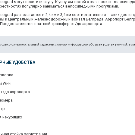
l Beograd могут посетить сауну. К услугам гостей отеля прокат велосипед
крестностях популярно заниматься велосипедными прогулками.
l Beograd располагается в 2,4 км и 3,4 км соответственно от таких досто
вы и Центральный железнодорожный вокзал Белграда. Аэропорт Белгр
. Предоставляется платный трансфер от/до аэропорта.
 только ознакомительный характер, полную информацию обо всех услугах уточняйте н
РНЫЕ УДОБСТВА
арковка
 Wi-Fi
от/до аэропорта
номера
нтр
я некурящих
чная стойка регистрации