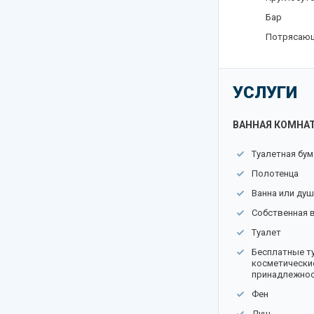
Бар
Потрясающ
УСЛУГИ
ВАННАЯ КОМНА
Туалетная бум
Полотенца
Ванна или душ
Собственная 
Туалет
Бесплатные т
косметически
принадлежно
Фен
Душ