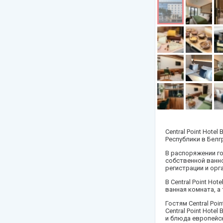
Сейшелы
Танзания
Словения
Таиланд
Турция
Франция
Узбекистан
Черногория
Central Point Hote
Республики в Белг
Чехия
В распоряжении го
собственной ванно
Шри-Ланка
регистрации и орг
В Central Point H
ванная комната, а
Гостям Central Po
Central Point Hot
и блюда европейск