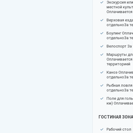
Экскурсия или
местной куль
Оплачивается
Верховая езд
отдельноЗа т
Боулинг Опла
отдельноЗа т
Велоспорт За
Маршруты для
Оплачивается
территорией
Каноэ Оплачи
отдельноЗа т
Рыбная ловля
отдельноЗа т
Поле для голь
км) Оплачива
ГОСТИНАЯ ЗОН
Рабочий стол