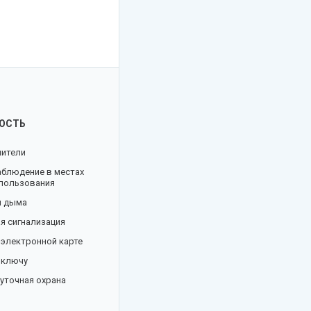
ОСТЬ
шители
аблюдение в местах
 пользования
и дыма
я сигнализация
 электронной карте
 ключу
уточная охрана