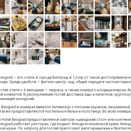
l Beograd — это отель в городе Белград, в 1,2 км от такой достопримеча
раде. Среди удобств — фитнес-центр, сад, общий лаундж и частная парко
стей отеля с 4 звездами — терраса, а также номера с кондиционером, б
й комнатой. В распоряжении гостей доставка еды и напитков, круглосу
анизация экскурсий.
otel Beograd в номерах имеется телевизор с плоским экраном, письменный
 также предоставляются постельное белье и полотенца. Во всех номерах
int Hotel Beograd предоставляется завтрак «шведский стол» или контин
el Beograd работает ресторан, где подают блюда итальянской кухни, блю
ой кухни. По запросу для гостей приготовят вегетарианские и безглю