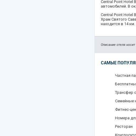
Central Point Hote
автомобилей. В о
Central Point Hote
Храм Святого Сав
находится в 14 км
Описание отеля носит
САМЫЕ ПОПУЛЯ
Частная п
Бесплатный
Трансфер 
Семейные 
Фитнес-це
Номера дл
Ресторан
Круглосуто