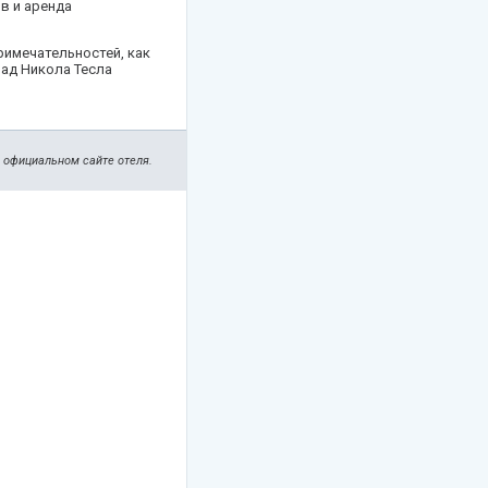
ов и аренда
примечательностей, как
ад Никола Тесла
а официальном сайте отеля.