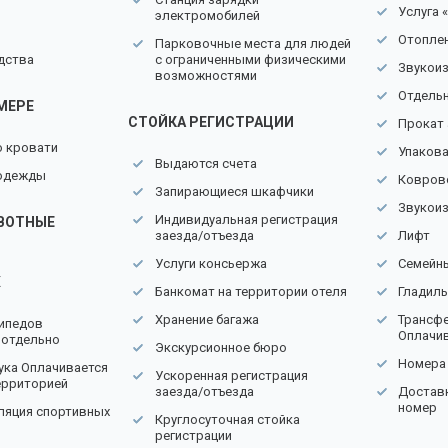
Услуга 
электромобилей
Отопле
Парковочные места для людей
дства
с ограниченными физическими
Звукои
возможностями
Отдель
МЕРЕ
СТОЙКА РЕГИСТРАЦИИ
Прокат
о кровати
Упаков
Выдаются счета
 одежды
Ковров
Запирающиеся шкафчики
Звукои
Индивидуальная регистрация
ВОТНЫЕ
заезда/отъезда
Лифт
Услуги консьержа
Семейн
Х
Банкомат на территории отеля
Гладил
Хранение багажа
Трансфе
ипедов
Оплачив
 отдельно
Экскурсионное бюро
Номера
ука Оплачивается
Ускоренная регистрация
ерриторией
заезда/отъезда
Доставк
номер
ляция спортивных
Круглосуточная стойка
регистрации