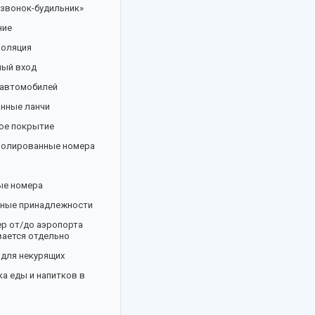
«звонок-будильник»
ние
золяция
ный вход
 автомобилей
анные ланчи
ое покрытие
золированные номера
ые номера
ьные принадлежности
р от/до аэропорта
ается отдельно
 для некурящих
а еды и напитков в