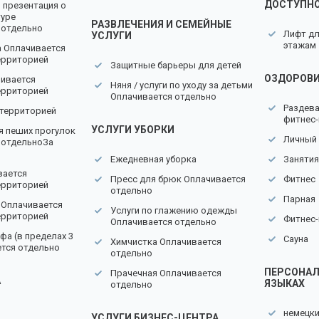
ДОСТУПН
 презентация о
туре
РАЗВЛЕЧЕНИЯ И СЕМЕЙНЫЕ
 отдельно
Лифт дл
УСЛУГИ
этажам
а Оплачивается
ерриторией
Защитные барьеры для детей
ОЗДОРОВИ
чивается
Няня / услуги по уходу за детьми
ерриторией
Оплачивается отдельно
Раздева
 территорией
фитнес-
УСЛУГИ УБОРКИ
 пеших прогулок
Личный
 отдельноЗа
Ежедневная уборка
Занятия
вается
Пресс для брюк Оплачивается
Фитнес
ерриторией
отдельно
Парная
 Оплачивается
Услуги по глажению одежды
ерриторией
Фитнес-
Оплачивается отдельно
фа (в пределах 3
Сауна
Химчистка Оплачивается
ется отдельно
отдельно
ПЕРСОНАЛ
Прачечная Оплачивается
А
ЯЗЫКАХ
отдельно
немецк
УСЛУГИ БИЗНЕС-ЦЕНТРА