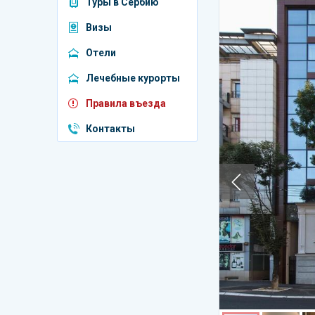
Туры в Сербию
Венгрия
Визы
Греция
Отели
Египет
Лечебные курорты
Индия
Правила въезда
Испания
Контакты
Катар
Италия
Куба
Мальдивы
ОАЭ
Португалия
Россия