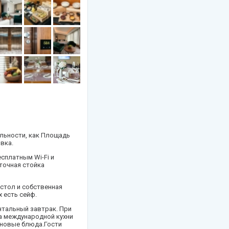
тельности, как Площадь
вка.
есплатным Wi-Fi и
точная стойка
 стол и собственная
 есть сейф.
ентальный завтрак. При
да международной кухни
теновые блюда.Гости