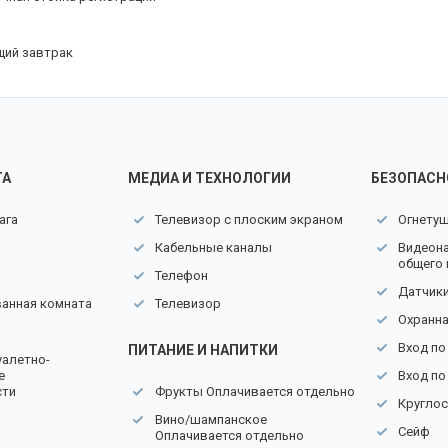
ий завтрак
ТА
МЕДИА И ТЕХНОЛОГИИ
БЕЗОПАСН
ага
Телевизор с плоским экраном
Огнету
Кабельные каналы
Видеон
общего
Телефон
Датчик
ванная комната
Телевизор
Охранна
Вход по
ПИТАНИЕ И НАПИТКИ
уалетно-
е
Вход по
сти
Фрукты Оплачивается отдельно
Круглос
Вино/шампанское
Сейф
Оплачивается отдельно