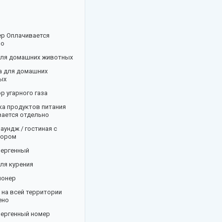
ер Оплачивается
но
для домашних животных
а для домашних
ых
р угарного газа
а продуктов питания
ается отдельно
аундж / гостиная с
зором
лергенный
ля курения
ионер
 на всей территории
ено
лергенный номер