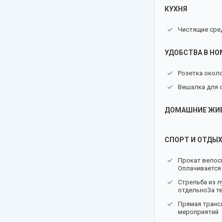
КУХНЯ
Чистящие сре
УДОБСТВА В НО
Розетка окол
Вешалка для
ДОМАШНИЕ ЖИ
СПОРТ И ОТДЫ
Прокат велос
Оплачивается
Стрельба из л
отдельноЗа т
Прямая транс
мероприятий