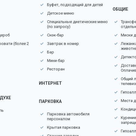
Буфет, подходящий для детей
ОБЩИЕ
Детское меню
Специальные диетические меню
Трансф
(по запросу)
отдель
дероб
Снэк-бар
Миски 
овати (более 2
Завтрак в номер
Лежанк
животн
Бар
Детекто
Мини-бар
Доставк
Ресторан
Оплачив
Общий л
ИНТЕРНЕТ
телеви
Гипоал
ЗДУХЕ
Места д
ПАРКОВКА
Кондиц
ль
Парковка автомобиля
Курение
персоналом
запрещ
Крытая парковка
Гипоал
Cтанция зарядки