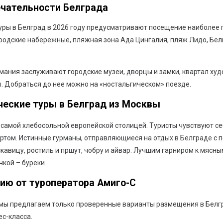
чательности Белграда
уры в Белград в 2026 году предусматривают посещение наиболее п
ородские набережные, пляжная зона Ада Цингалия, пляж Лидо, Бе
мания заслуживают городские музеи, дворцы и замки, квартал ху
. Добраться до нее можно на «ностальгическом» поезде.
ческие туры в Белград из Москвы
самой хлебосольной европейской столицей. Туристы чувствуют себ
ертом. Истинные гурманы, отправляющиеся на отдых в Белграде с
кавицу, ростиль и пршут, чобру и айвар. Лучшим гарниром к мясн
кой – буреки.
ию от туроператора Амиго-С
мы предлагаем только проверенные варианты размещения в Белгр
с-класса.