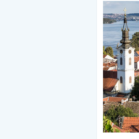
Сейшелы
Танзания
Словения
Таиланд
Турция
Франция
Узбекистан
Черногория
Чехия
Шри-Ланка