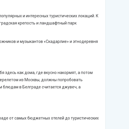
опулярных и интересных туристических локаций. К
лградская крепость и ландшафтный парк
дожников и музыкантов «Скадарлие» и этнодеревня
я здесь как дома, где вкусно накормят, а потом
 перелетом из Москвы, должны попробовать
ым блюдам в Белграде считается джувеч, а
аде от самых бюджетных отелей до туристических