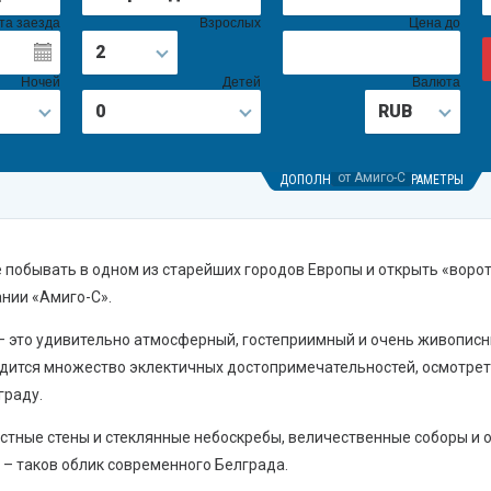
та заезда
Взрослых
Цена до
2
Ночей
Детей
Валюта
0
RUB
от Амиго-С
от Амиго-С
от Амиго-С
ДОПОЛНИТЕЛЬНЫЕ ПАРАМЕТРЫ
 побывать в одном из старейших городов Европы и открыть «ворот
ании «Амиго-С».
– это удивительно атмосферный, гостеприимный и очень живописн
одится множество эклектичных достопримечательностей, осмотрет
граду.
стные стены и стеклянные небоскребы, величественные соборы и 
– таков облик современного Белграда.