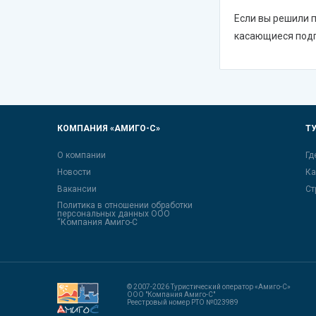
Если вы решили 
касающиеся подг
КОМПАНИЯ «АМИГО-С»
Т
О компании
Гд
Новости
Ка
Вакансии
Ст
Политика в отношении обработки
персональных данных ООО
“Компания Амиго-С
© 2007-2026 Туристический оператор «Амиго-С»
ООО "Компания Амиго-С"
Реестровый номер РТО №023989