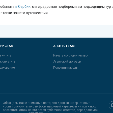
побывать
в Сербии
, мы с радостью подберем вам подходящим тур 
отовки вашего путешествия.
УРИСТАМ
АГЕНТСТВАМ
е купить
Начать сотрудничество
к оплатить
Агентский договор
рахование
Получить пароль
Обращаем Ваше внимание на то, что данный интернет-сайт
носит исключительно информационный характер и ни при каких
обстоятельствах не является публичной офертой, определяемой