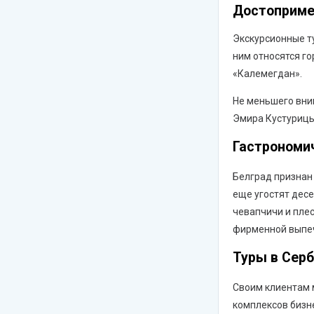
Достоприме
Экскурсионные т
ним относятся г
«Калемегдан».
Не меньшего вни
Эмира Кустурицы
Гастрономи
Белград признан 
еще угостят дес
чевапчичи и плес
фирменной выпеч
Туры в Серб
Своим клиентам 
комплексов бизне