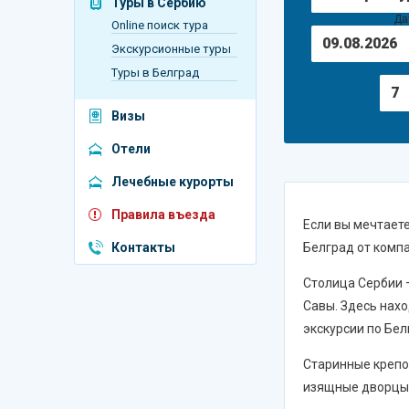
Туры в Сербию
Венгрия
Да
Online поиск тура
Греция
Экскурсионные туры
Туры в Белград
Египет
7
Индия
Визы
Испания
Отели
Катар
Лечебные курорты
Италия
Правила въезда
Если вы мечтаете
Куба
Контакты
Белград от комп
Мальдивы
Столица Сербии 
Савы. Здесь нах
ОАЭ
экскурсии по Бел
Португалия
Старинные крепо
Россия
изящные дворцы 