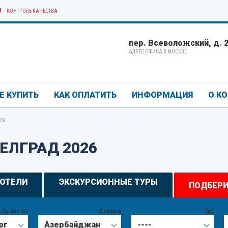
КОНТРОЛЬ КАЧЕСТВА
пер. Всеволожский, д. 2/
АДРЕС ОФИСА В МОСКВЕ
Е КУПИТЬ
КАК ОПЛАТИТЬ
ИНФОРМАЦИЯ
О К
26
БЕЛГРАД 2026
ОТЕЛИ
ЭКСКУРСИОННЫЕ ТУРЫ
ПОДБЕРИ
Вылет из
Страна
Тур
рг
Азербайджан
----