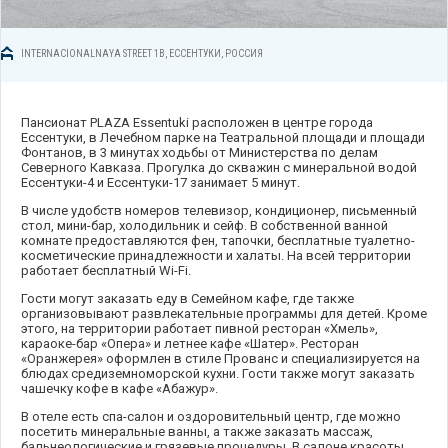
INTERNACIONALNAYA STREET 1B, ЕССЕНТУКИ, РОССИЯ
Пансионат PLAZA Essentuki расположен в центре города
Ессентуки, в Лечебном парке на Театральной площади и площади
Фонтанов, в 3 минутах ходьбы от Министерства по делам
Северного Кавказа. Прогулка до скважин с минеральной водой
Ессентуки-4 и Ессентуки-17 занимает 5 минут.
В числе удобств номеров телевизор, кондиционер, письменный
стол, мини-бар, холодильник и сейф. В собственной ванной
комнате предоставляются фен, тапочки, бесплатные туалетно-
косметические принадлежности и халаты. На всей территории
работает бесплатный Wi-Fi.
Гости могут заказать еду в Семейном кафе, где также
организовывают развлекательные программы для детей. Кроме
этого, на территории работает пивной ресторан «Хмель»,
караоке-бар «Опера» и летнее кафе «Шатер». Ресторан
«Оранжерея» оформлен в стиле Прованс и специализируется на
блюдах средиземноморской кухни. Гости также могут заказать
чашечку кофе в кафе «Абажур».
В отеле есть спа-салон и оздоровительный центр, где можно
посетить минеральные ванны, а также заказать массаж,
бальнеологические и грязевые процедуры. В салоне красоты