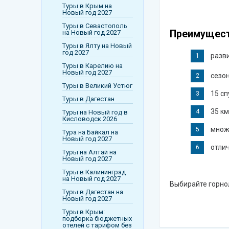
Сейшелы
Туры в Крым на
Новый год 2027
Танзания
Туры в Севастополь
Преимущест
на Новый год 2027
Словения
Туры в Ялту на Новый
год 2027
Таиланд
разв
Туры в Карелию на
Новый год 2027
Турция
сезон
Туры в Великий Устюг
Франция
15 сп
Туры в Дагестан
Узбекистан
35 к
Туры на Новый год в
Кисловодск 2026
Черногория
множ
Тура на Байкал на
Новый год 2027
отли
Чехия
Туры на Алтай на
Новый год 2027
Шри-Ланка
Туры в Калининград
на Новый год 2027
Выбирайте горно
Туры в Дагестан на
Новый год 2027
Туры в Крым:
подборка бюджетных
отелей с тарифом без