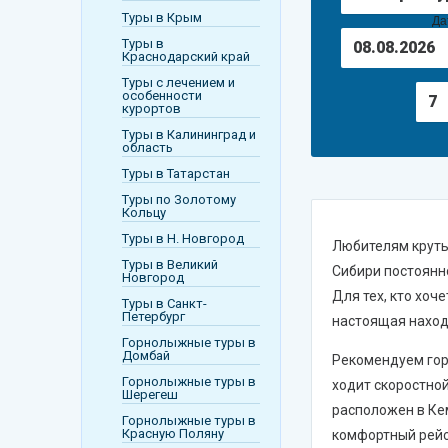
Венгрия
Туры в Крым
Да
Туры в
Греция
Краснодарский край
Туры с лечением и
Египет
особенности
7
курортов
Индия
Туры в Калининград и
область
Испания
Туры в Татарстан
Катар
Туры по Золотому
Кольцу
Италия
Туры в Н. Новгород
Любителям круты
Туры в Великий
Куба
Сибири постоянно
Новгород
Для тех, кто хо
Туры в Санкт-
Мальдивы
Петербург
настоящая наход
ОАЭ
Горнолыжные туры в
Домбай
Рекомендуем гор
Португалия
Горнолыжные туры в
ходит скоростно
Шерегеш
расположен в Ке
Сербия
Горнолыжные туры в
Красную Поляну
комфортный рейс