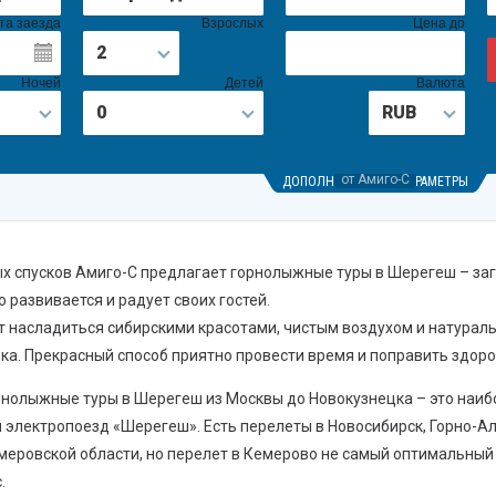
та заезда
Взрослых
Цена до
2
Ночей
Детей
Валюта
0
RUB
от Амиго-С
от Амиго-С
от Амиго-С
ДОПОЛНИТЕЛЬНЫЕ ПАРАМЕТРЫ
х спусков Амиго-С предлагает горнолыжные туры в Шерегеш – за
 развивается и радует своих гостей.
чет насладиться сибирскими красотами, чистым воздухом и натура
ка. Прекрасный способ приятно провести время и поправить здоро
нолыжные туры в Шерегеш из Москвы до Новокузнецка – это наибо
й электропоезд «Шерегеш». Есть перелеты в Новосибирск, Горно-А
меровской области, но перелет в Кемерово не самый оптимальный
.