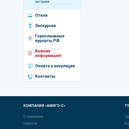
питания
Отели
Экскурсии
Горнолыжные
курорты РФ
Важная
информация!
Оплата и аннуляция
Контакты
КОМПАНИЯ «АМИГО-С»
Т
О компании
Гд
Новости
Ка