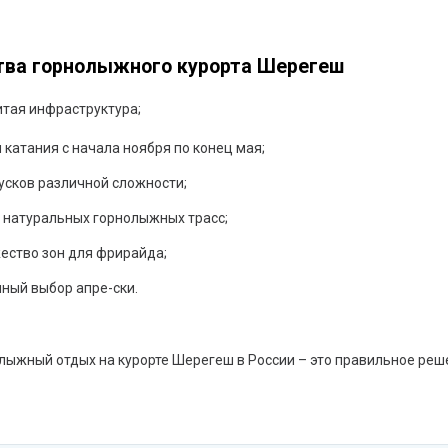
ва горнолыжного курорта Шерегеш
итая инфраструктура;
 катания с начала ноября по конец мая;
усков различной сложности;
м натуральных горнолыжных трасс;
ество зон для фрирайда;
чный выбор апре-ски.
лыжный отдых на курорте Шерегеш в России – это правильное реш