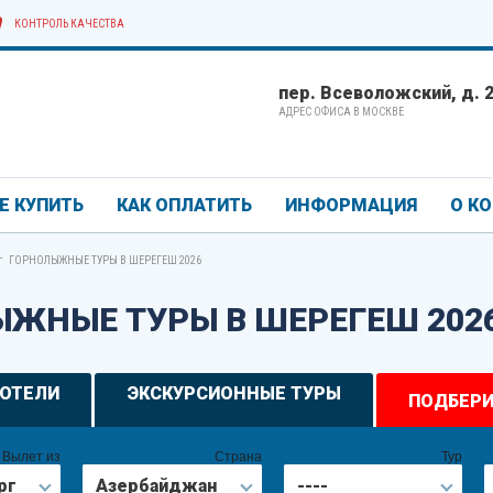
КОНТРОЛЬ КАЧЕСТВА
пер. Всеволожский, д. 2/
АДРЕС ОФИСА В МОСКВЕ
Е КУПИТЬ
КАК ОПЛАТИТЬ
ИНФОРМАЦИЯ
О К
-
ГОРНОЛЫЖНЫЕ ТУРЫ В ШЕРЕГЕШ 2026
ЖНЫЕ ТУРЫ В ШЕРЕГЕШ 202
ОТЕЛИ
ЭКСКУРСИОННЫЕ ТУРЫ
ПОДБЕРИ
Вылет из
Страна
Тур
рг
Азербайджан
----