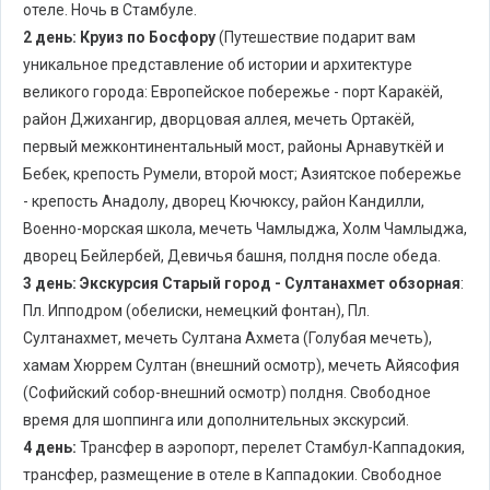
отеле. Ночь в Стамбуле.
2 день:
Круиз по Босфору
(Путешествие подарит вам
уникальное представление об истории и архитектуре
великого города: Европейское побережье - порт Каракёй,
район Джихангир, дворцовая аллея, мечеть Ортакёй,
первый межконтинентальный мост, районы Арнавуткёй и
Бебек, крепость Румели, второй мост; Азиятское побережье
- крепость Анадолу, дворец Кючюксу, район Кандилли,
Военно-морская школа, мечеть Чамлыджа, Холм Чамлыджа,
дворец Бейлербей, Девичья башня, полдня после обеда.
3 день:
Экскурсия Старый город - Султанахмет обзорная
:
Пл. Ипподром (обелиски, немецкий фонтан), Пл.
Султанахмет, мечеть Султана Ахмета (Голубая мечеть),
хамам Хюррем Султан (внешний осмотр), мечеть Айясофия
(Софийский собор-внешний осмотр) полдня. Свободное
время для шоппинга или дополнительных экскурсий.
4 день:
Трансфер в аэропорт, перелет Стамбул-Каппадокия,
трансфер, размещение в отеле в Каппадокии. Свободное