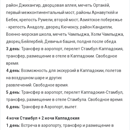
район Джихангир, дворцовая аллея, мечеть Ортакёй,
первый межконтинентальный мост, районы Арнавуткёй и
Бебек, крепость Румели, второй мост; Азиятское побережье
- крепость Анадолу, дворец Кючюксу, район Кандилли,
Военно-морская школа, мечеть Чамлыджа, Холм Чамлыджа,
дворец Бейлербей, Девичья башня, полдня после обеда.
3 день:
Трансфер в аэропорт, перелет Стамбул-Каппадокия,
трансфер, размещение в отеле в Каппадокии. Свободное
время.
4 день:
Возможность для экскурсий в Каппадокии, полетов
на воздушном шаре и других
развлечений. Свободное время.
5 день:
Трансфер в аэропорт, перелет Каппадокия-Стамбул,
трансфер, размещение в отеле Стамбула. Свободное время.
6 день:
Трансфер в Аэропорт, вылет.
4 ночи Стамбул + 2 ночи Каппадокия
1 день:
Встреча в аэропорту, трансфер и размещение в