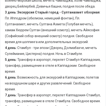
Военно-морская школа, мечеть Чамлыджа, Холм Чамлыджа,
дворец Бейлербей, Девичья башня, полдня после обеда.
3 день:
Экскурсия Старый город - Султанахмет обзорная
:
Пл. Ипподром (обелиски, немецкий фонтан), Пл.
Султанахмет, мечеть Султана Ахмета (Голубая мечеть),
хамам Хюррем Султан (внешний осмотр), мечеть Айясофия
(Софийский собор-внешний осмотр) полдня. Свободное
время для шоппинга или дополнительных экскурсий.
4 день:
Стамбул - три эпохи (Дворец Долмабахче, мечеть
Сулеймание, Цистерна) полдня. Ночь в Стамбуле.
5 день:
Трансфер в аэропорт, перелет Стамбул-Каппадокия,
трансфер, размещение в отеле в Каппадокии. Свободное
время.
6 день:
Возможность для экскурсий в Каппадокии, полетов
на воздушном шаре и других развлечений. Свободное
время.
7 день:
Трансфер в аэропорт, перелет Каппадокия-Стамбул,
трансфер, размещение в отеле Стамбула. Свободное время.