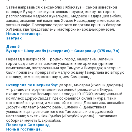
Затем направимся к ансамблю Ляби-Хауз – самой известной
площади Бухары с искусственным прудом, вокруг которого
расположены медресе Кукельдаш, медресе Надира Диванбеги,
ханака, знаменитый памятник Ходже Насреддину и множество
уютных кафе. Посещение торгового квартала крытых базаров
XVI века, где представлены мастерские народных ремесел.
Ночь в гостинице.
завтрак
День 5
Бухара – Шахрисабз (экскурсия) – Самарканд (375 км, 7 ч)
Переезд в Шахрисабз – родной город Тамерлана. Зеленый
город-сад знаменит своими уникальными архитектурными
памятниками, построенными при Тимуре и Тимуридах, которые
были призваны превратить малую родину Тамерлана во вторую
столицу, не менее роскошную, чем Самарканд.
Экскурсия по Шахрисабзу:
дворец Ак-сарай («Белый дворец»)
– грандиозные руины величественной резиденции Тимура,
входит в список Всемирного наследия ЮНЕСКО; мемориальный
комплекс Дорус-Саодат, где сохранился склеп Тимура, так и
оставшийся пустым, и мавзолей его сына Джахангира; ансамбль
Дорут-Тилляват («Место размышлений»), династийная
усыпальница, где покоится отец Тамерлана и его духовный
наставник; мечеть Кок-Гумбаз («Голубой купол») – пятничная
соборная мечеть Шахрисабза.
Переезд в Самарканд.
Ночь в гостинице.