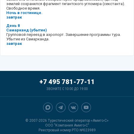
землей сохранился фрагмент гигантского угломера (секстанта).
Свободное время.
Ночь в гостинице.
завтрак
День 8
Самарканд (убытие)
Групповой переезд в аэропорт. Завершение программы тура.
Убытие из Самарканда.
завтрак
+7 495 781-77-11
ЗВОНИТЕ С 10:00 ДО 19:00
© 2007-2026 Туристический оператор «Амиго-С»
ООО "Компания Амиго-С"
Реестровый номер РТО №023989