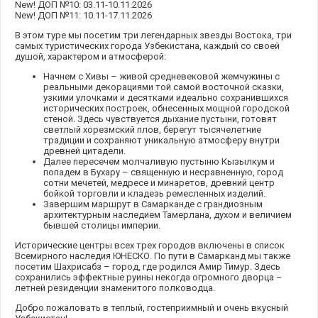
New! ДОП №10: 03.11-10.11.2026
New! ДОП №11: 10.11-17.11.2026
В этом туре мы посетим три легендарных звезды Востока, три
самых туристических города Узбекистана, каждый со своей
душой, характером и атмосферой:
Начнем с Хивы – живой средневековой жемчужины с
реальными декорациями той самой восточной сказки,
узкими улочками и десятками идеально сохранившихся
исторических построек, обнесенных мощной городской
стеной. Здесь чувствуется дыхание пустыни, готовят
светлый хорезмский плов, берегут тысячелетние
традиции и сохраняют уникальную атмосферу внутри
древней цитадели.
Далее пересечем молчаливую пустыню Кызылкум и
попадем в Бухару – священную и несравненную, город
сотни мечетей, медресе и минаретов, древний центр
бойкой торговли и кладезь ремесленных изделий.
Завершим маршрут в Самарканде с грандиозным
архитектурным наследием Тамерлана, духом и величием
бывшей столицы империи.
Исторические центры всех трех городов включены в список
Всемирного наследия ЮНЕСКО. По пути в Самарканд мы также
посетим Шахрисабз – город, где родился Амир Тимур. Здесь
сохранились эффектные руины некогда огромного дворца –
летней резиденции знаменитого полководца.
Добро пожаловать в теплый, гостеприимный и очень вкусный