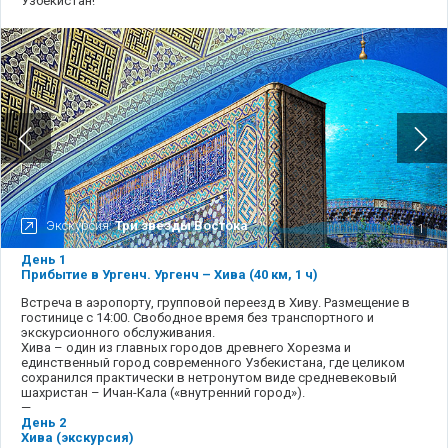
Узбекистан!
Экскурсия:
Три звезды Востока
1
День 1
Прибытие в Ургенч. Ургенч – Хива (40 км, 1 ч)
Встреча в аэропорту, групповой переезд в Хиву. Размещение в
гостинице с 14:00. Свободное время без транспортного и
экскурсионного обслуживания.
Хива – один из главных городов древнего Хорезма и
единственный город современного Узбекистана, где целиком
сохранился практически в нетронутом виде средневековый
шахристан – Ичан-Кала («внутренний город»).
—
День 2
Хива (экскурсия)