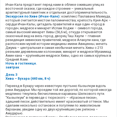
Ичан-Кала предстанет перед нами в облике оживших улиц из
восточной сказки, где каждое строение – уникальный
архитектурный памятник и отдельная достопримечательность.
Экскурсия по Хиве (Ичан-Кале):
комплекс Пахлавана Махмуда,
который считается местом паломничества; крепость Куня-Арк –
сердце Ичан-Калы, цитадель правителей и еще один «город в
городе»; медресе и минарет Ислам Ходжи – символ города,
самый высокий минарет Хивы (56,6 м), откуда открывается
сказочный вид на весь город; дворец Таш Хаули – главная
резиденция хивинских правителей; медресе Алакули-хана, где
расположен музей истории медицины имени Авиценны; мечеть
Джума – центральная и самая необычная мечеть Хивы с 213
резными деревянными колоннами, минарет и медресе Мухаммад
Амин-хана – крупнейшее медресе Хивы, одно из самых крупных в
Средней Азии.
Ночь в гостинице.
завтрак
День 3
Хива – Бухара (440 км, 8 ч)
Переезд в Бухару через известную пустыню Кызылкум вдоль
реки Амударьи. Мы проедем той же дорогой, по которой некогда
медленно тянулись бесчисленные караваны Шелкового пути.
“Кызылкум” в переводе с тюркского – «Красные пески»,
здешний песок действительно имеет красноватый оттенок. Мы
сделаем несколько остановок и погуляем по живописным
барханам, увидим одну из двух крупнейших рек региона –
Амударью.