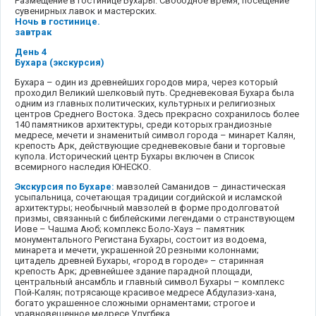
Размещение в гостинице Бухары. Свободное время, посещение
сувенирных лавок и мастерских.
Ночь в гостинице.
завтрак
День 4
Бухара (экскурсия)
Бухара – один из древнейших городов мира, через который
проходил Великий шелковый путь. Средневековая Бухара была
одним из главных политических, культурных и религиозных
центров Среднего Востока. Здесь прекрасно сохранилось более
140 памятников архитектуры, среди которых грандиозные
медресе, мечети и знаменитый символ города – минарет Калян,
крепость Арк, действующие средневековые бани и торговые
купола. Исторический центр Бухары включен в Список
всемирного наследия ЮНЕСКО.
Экскурсия по Бухаре:
мавзолей Саманидов – династическая
усыпальница, сочетающая традиции согдийской и исламской
архитектуры; необычный мавзолей в форме продолговатой
призмы, связанный с библейскими легендами о странствующем
Иове – Чашма Аюб; комплекс Боло-Хауз – памятник
монументального Регистана Бухары, состоит из водоема,
минарета и мечети, украшенной 20 резными колоннами;
цитадель древней Бухары, «город в городе» – старинная
крепость Арк; древнейшее здание парадной площади,
центральный ансамбль и главный символ Бухары – комплекс
Пой-Калян; потрясающе красивое медресе Абдулазиз-хана,
богато украшенное сложными орнаментами; строгое и
уравновешенное медресе Улугбека.