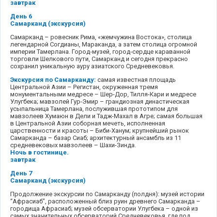
завтрак
День 6
Самарканд (экскурсия)
Самарканд – ровесник Рима, «жемчужина Востока», столица
легендарной Согдианы, Мараканда, а затем столица огромной
империи Тамерлана. Город-музей, город-сердце караванной
торговли Шелкового пути, Самарканд и сегодня прекрасно
сохранил уникальную ауру азиатского Средневековья.
Экскурсия по Самарканду:
самая известная площадь
Центральной Азии – Регистан, окруженная тремя
монументальными медресе – Шер-Дор, Тилля-Кари и медресе
Улугбека; мавзолей Гур-Эмир – грандиозная династическая
усыпальница Тамерлана, послужившая прототипом для
мавзолеев Хумаюн в Дели и Тадж-Махал в Агре; самая большая
в Центральной Азии соборная мечеть, исполненная
царственности и красоты – Биби-Ханум; крупнейший рынок
Самарканда – базар Сиаб; архитектурный ансамбль из 11
средневековых мавзолеев – Шахи-Зинда.
Ночь в гостинице.
завтрак
День 7
Самарканд (экскурсия)
Продолжение экскурсии по Самарканду (полдня): музей истории
“Афрасиаб”, расположенный близ руин древнего Самарканда –
городища Афрасиаб; музей обсерватории Улугбека – одной из
самых значительных обсерваторий Средневековья, где под