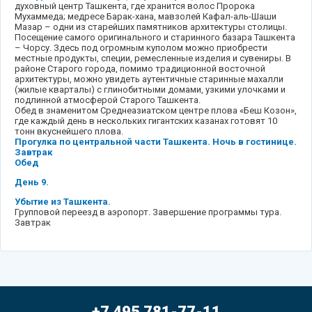
духовный центр Ташкента, где хранится волос Пророка
Мухаммеда; медресе Барак-хана, мавзолей Кафал-аль-Шаши
Мазар – одни из старейших памятников архитектуры столицы.
Посещение самого оригинального и старинного базара Ташкента
– Чорсу. Здесь под огромным куполом можно приобрести
местные продукты, специи, ремесленные изделия и сувениры. В
районе Старого города, помимо традиционной восточной
архитектуры, можно увидеть аутентичные старинные махалли
(жилые кварталы) с глинобитными домами, узкими улочками и
подлинной атмосферой Старого Ташкента.
Обед в знаменитом Среднеазиатском центре плова «Беш Козон»,
где каждый день в нескольких гигантских казанах готовят 10
тонн вкуснейшего плова.
Прогулка по центральной части Ташкента. Ночь в гостинице.
Завтрак
Обед
День 9.
Убытие из Ташкента.
Групповой переезд в аэропорт. Завершение программы тура.
Завтрак
+7 495 781-77-11