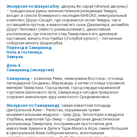
Экскурсия по Шахрисабзу:
дворец Ак-сарай («Белый дворец»)
– грандиозные руины величественной резиденции Тимура,
входит в список Всемирного наследия ЮНЕСКО; мемориальный
комплекс Дорус-Саодат, где сохранился склеп Тимура, так и
оставшийся пустым, и мавзолей его сына Джахангира; ансамбль
Дорут-Тилляват («Место размышлений»), династийная
усыпальница, где покоится отец Тамерлана и его духовный
наставник; мечеть Кок-Гумбаз («Голубой купол») – пятничная
соборная мечеть Шахрисабза.
Переезд в Самарканд.
Ночь в гостинице.
Завтрак
День 6.
Самарканд (экскурсия)
Самарканд
– ровесник Рима, «жемчужина Востока», столица
легендарной Согдианы, Мараканда, а затем столица огромной
империи Тамерлана. Город-музей, город-сердце караванной
торговли Шелкового пути, Самарканд и сегодня прекрасно
сохранил уникальную ауру азиатского Средневековья.
Экскурсия по Самарканду:
самая известная площадь
Центральной Азии – Регистан, окруженная тремя
монументальными медресе – Шер-Дор, Тилля-Кари и медресе
Улугбека; мавзолей Гур-Эмир – грандиозная династическая
усыпальница Тамерлана, послужившая прототипом для
мавзолеев Хумаюн в Дели и Тадж-Махал в Агре; самая большая
в Центральной Азии соборная мечеть, исполненная