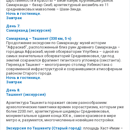
царственности и красоты – Биби-Ханум; крупнейший рынок
Самарканда – базар Сиаб; архитектурный ансамбль из 11
средневековых мавзолеев – Шахи-Зинда.
Ночь в гостинице.
Завтрак
День 7.
Самарканд (экскурсия)
Самарканд – Ташкент (330 км, 5 ч)
Продолжение экскурсии по Самарканду: музей истории
“Афрасиаб”, расположенный близ руин древнего Самарканда –
городища Афрасиаб; музей обсерватории Улугбека – одной из
самых значительных обсерваторий Средневековья, где под
землей сохранился фрагмент гигантского угломера (секстанта).
Переезд в Ташкент – многогранную столицу Узбекистана с
современной инфраструктурой и сохранившимся атмосферным
районом Старого города.
Ночь в гостинице.
Завтрак
День 8.
Ташкент (экскурсия)
Архитектура Ташкента поражает своим разнообразием:
археологические памятники времен зороастризма, которым уже
более 2200 лет, архитектурные шедевры Средневековья,
монументальные здания конца XIX в., самое красивое в мире
метро и, разумеется, многочисленные новейшие постройки.
Экскурсия по Ташкенту (Старый город):
площадь Хаст-Имам –