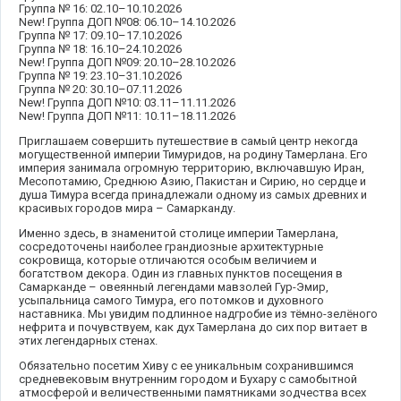
Группа № 16: 02.10–10.10.2026
New! Группа ДОП №08: 06.10–14.10.2026
Группа № 17: 09.10–17.10.2026
Группа № 18: 16.10–24.10.2026
New! Группа ДОП №09: 20.10–28.10.2026
Группа № 19: 23.10–31.10.2026
Группа № 20: 30.10–07.11.2026
New! Группа ДОП №10: 03.11–11.11.2026
New! Группа ДОП №11: 10.11–18.11.2026
Приглашаем совершить путешествие в самый центр некогда
могущественной империи Тимуридов, на родину Тамерлана. Его
империя занимала огромную территорию, включавшую Иран,
Месопотамию, Среднюю Азию, Пакистан и Сирию, но сердце и
душа Тимура всегда принадлежали одному из самых древних и
красивых городов мира – Самарканду.
Именно здесь, в знаменитой столице империи Тамерлана,
сосредоточены наиболее грандиозные архитектурные
сокровища, которые отличаются особым величием и
богатством декора. Один из главных пунктов посещения в
Самарканде – овеянный легендами мавзолей Гур-Эмир,
усыпальница самого Тимура, его потомков и духовного
наставника. Мы увидим подлинное надгробие из тёмно-зелёного
нефрита и почувствуем, как дух Тамерлана до сих пор витает в
этих легендарных стенах.
Обязательно посетим Хиву с ее уникальным сохранившимся
средневековым внутренним городом и Бухару с самобытной
атмосферой и величественными памятниками зодчества всех