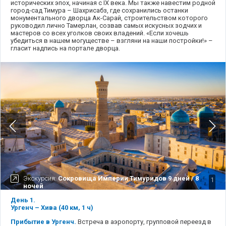
исторических эпох, начиная с IX века. Мы также навестим родной
город-сад Тимура – Шахрисабз, где сохранились останки
монументального дворца Ак-Сарай, строительством которого
руководил лично Тамерлан, созвав самых искусных зодчих и
мастеров со всех уголков своих владений. «Если хочешь
убедиться в нашем могуществе – взгляни на наши постройки!» –
гласит надпись на портале дворца.
Экскурсия:
Сокровища Империи Тимуридов 9 дней / 8
1
ночей
День 1.
Ургенч – Хива (40 км, 1 ч)
Прибытие в Ургенч.
Встреча в аэропорту, групповой переезд в