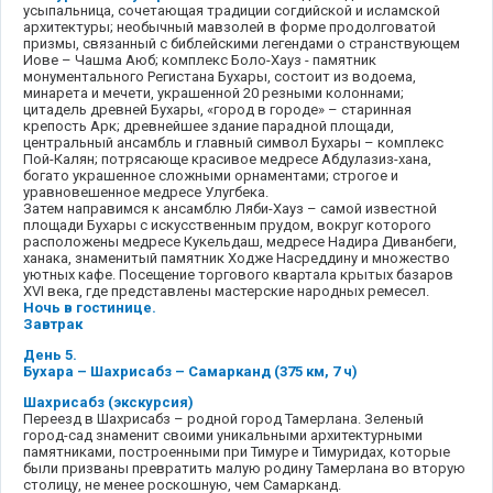
усыпальница, сочетающая традиции согдийской и исламской
архитектуры; необычный мавзолей в форме продолговатой
призмы, связанный с библейскими легендами о странствующем
Иове – Чашма Аюб; комплекс Боло-Хауз - памятник
монументального Регистана Бухары, состоит из водоема,
минарета и мечети, украшенной 20 резными колоннами;
цитадель древней Бухары, «город в городе» – старинная
крепость Арк; древнейшее здание парадной площади,
центральный ансамбль и главный символ Бухары – комплекс
Пой-Калян; потрясающе красивое медресе Абдулазиз-хана,
богато украшенное сложными орнаментами; строгое и
уравновешенное медресе Улугбека.
Затем направимся к ансамблю Ляби-Хауз – самой известной
площади Бухары с искусственным прудом, вокруг которого
расположены медресе Кукельдаш, медресе Надира Диванбеги,
ханака, знаменитый памятник Ходже Насреддину и множество
уютных кафе. Посещение торгового квартала крытых базаров
XVI века, где представлены мастерские народных ремесел.
Ночь в гостинице.
Завтрак
День 5.
Бухара – Шахрисабз – Самарканд (375 км, 7 ч)
Шахрисабз (экскурсия)
Переезд в Шахрисабз – родной город Тамерлана. Зеленый
город-сад знаменит своими уникальными архитектурными
памятниками, построенными при Тимуре и Тимуридах, которые
были призваны превратить малую родину Тамерлана во вторую
столицу, не менее роскошную, чем Самарканд.