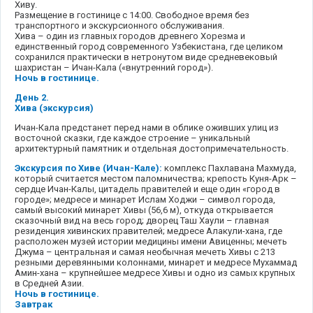
Хиву.
Размещение в гостинице с 14:00. Свободное время без
транспортного и экскурсионного обслуживания.
Хива – один из главных городов древнего Хорезма и
единственный город современного Узбекистана, где целиком
сохранился практически в нетронутом виде средневековый
шахристан – Ичан-Кала («внутренний город»).
Ночь в гостинице.
День 2.
Хива (экскурсия)
Ичан-Кала предстанет перед нами в облике оживших улиц из
восточной сказки, где каждое строение – уникальный
архитектурный памятник и отдельная достопримечательность.
Экскурсия по Хиве (Ичан-Кале):
комплекс Пахлавана Махмуда,
который считается местом паломничества; крепость Куня-Арк –
сердце Ичан-Калы, цитадель правителей и еще один «город в
городе»; медресе и минарет Ислам Ходжи – символ города,
самый высокий минарет Хивы (56,6 м), откуда открывается
сказочный вид на весь город; дворец Таш Хаули – главная
резиденция хивинских правителей; медресе Алакули-хана, где
расположен музей истории медицины имени Авиценны; мечеть
Джума – центральная и самая необычная мечеть Хивы с 213
резными деревянными колоннами, минарет и медресе Мухаммад
Амин-хана – крупнейшее медресе Хивы и одно из самых крупных
в Средней Азии.
Ночь в гостинице.
Завтрак