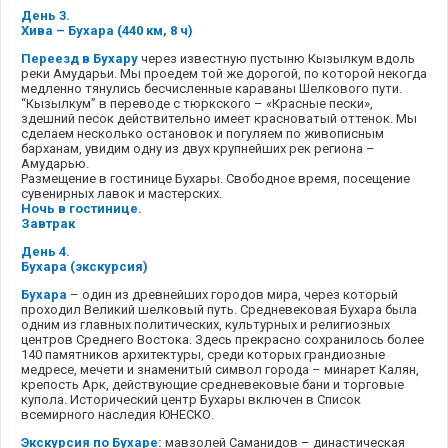
День 3.
Хива – Бухара (440 км, 8 ч)
Переезд в Бухару
через известную пустыню Кызылкум вдоль
реки Амударьи. Мы проедем той же дорогой, по которой некогда
медленно тянулись бесчисленные караваны Шелкового пути.
“Кызылкум” в переводе с тюркского – «Красные пески»,
здешний песок действительно имеет красноватый оттенок. Мы
сделаем несколько остановок и погуляем по живописным
барханам, увидим одну из двух крупнейших рек региона –
Амударью.
Размещение в гостинице Бухары. Свободное время, посещение
сувенирных лавок и мастерских.
Ночь в гостинице.
Завтрак
День 4.
Бухара (экскурсия)
Бухара
– один из древнейших городов мира, через который
проходил Великий шелковый путь. Средневековая Бухара была
одним из главных политических, культурных и религиозных
центров Среднего Востока. Здесь прекрасно сохранилось более
140 памятников архитектуры, среди которых грандиозные
медресе, мечети и знаменитый символ города – минарет Калян,
крепость Арк, действующие средневековые бани и торговые
купола. Исторический центр Бухары включен в Список
всемирного наследия ЮНЕСКО.
Экскурсия по Бухаре:
мавзолей Саманидов – династическая