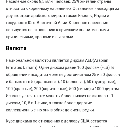
Население около 8,5 млн. человек. 25% жителей страны
относятся к коренному населению. Остальные - выходцы из
других стран арабского мира, а также Европы, Индии и
государств Юго-Восточной Азии. Коренное население
пользуется по отношению к приезжим значительными
привилегиями, правами и льготами.
Валюта
Национальной валютой является дирхам AED(Arabian
Emirates Dirham). Один дирхам равен 100 филсам (FLS). В
обращении находятся монеты достоинством 25 и 50 филсов
и банкноты в 5 (оранжевые), 10 (зелёные), 50 (пурпурные),
100 (красные), 200 (коричневые), 500 (синие) и 1000 дирхам.
Используются также монеты более низких номиналов - 1
дирхам, 10, 5 и 1 филс, а также более дорогие
коллекционные, но они в обиходе очень редки.
Курс дирхама по отношению к доллару США остается