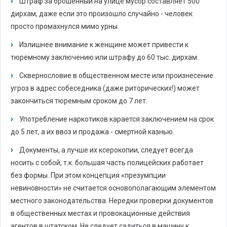
Штраф за брошенный на улице мусор составляет 500
дирхам, даже если это произошло случайно - человек
просто промахнулся мимо урны.
Излишнее внимание к женщине может привести к
тюремному заключению или штрафу до 60 тыс. дирхам.
Сквернословие в общественном месте или произнесение
угроз в адрес собеседника (даже риторических!) может
закончиться тюремным сроком до 7 лет.
Употребление наркотиков карается заключением на срок
до 5 лет, а их ввоз и продажа - смертной казнью.
Документы, а лучше их ксерокопии, следует всегда
носить с собой, т.к. большая часть полицейских работает
без формы. При этом концепция «презумпции
невиновности» не считается основополагающим элементом
местного законодательства. Нередки проверки документов
в общественных местах и провокационные действия
агентов в штатском. Не следует садиться в машину к