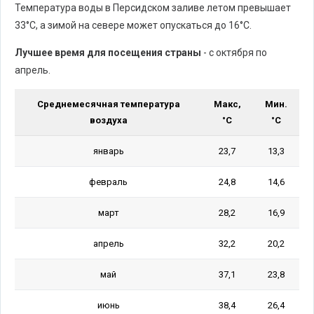
Температура воды в Персидском заливе летом превышает
33°C, а зимой на севере может опускаться до 16°C.
Лучшее время для посещения страны
- с октября по
апрель.
Среднемесячная температура
Макс,
Мин.
воздуха
°С
°С
январь
23,7
13,3
февраль
24,8
14,6
март
28,2
16,9
апрель
32,2
20,2
май
37,1
23,8
июнь
38,4
26,4