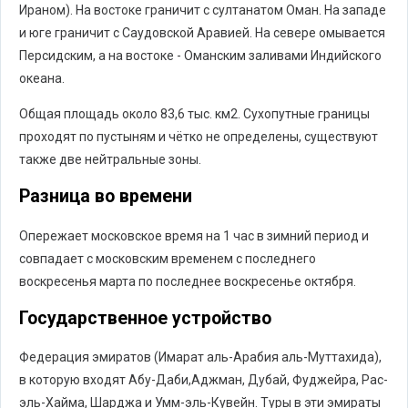
Ираном). На востоке граничит с султанатом Оман. На западе
и юге граничит с Саудовской Аравией. На севере омывается
Персидским, а на востоке - Оманским заливами Индийского
океана.
Общая площадь около 83,6 тыс. км2. Сухопутные границы
проходят по пустыням и чётко не определены, существуют
также две нейтральные зоны.
Разница во времени
Опережает московское время на 1 час в зимний период и
совпадает с московским временем с последнего
воскресенья марта по последнее воскресенье октября.
Государственное устройство
Федерация эмиратов (Имарат аль-Арабия аль-Муттахида),
в которую входят Абу-Даби,Аджман, Дубай, Фуджейра, Рас-
эль-Хайма, Шарджа и Умм-эль-Кувейн. Туры в эти эмираты