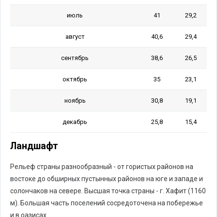
июль
41
29,2
август
40,6
29,4
сентябрь
38,6
26,5
октябрь
35
23,1
ноябрь
30,8
19,1
декабрь
25,8
15,4
Ландшафт
Рельеф страны разнообразный - от гористых районов на
востоке до обширных пустынных районов на юге и западе и
солончаков на севере. Высшая точка страны - г. Хафит (1160
м). Большая часть поселений сосредоточена на побережье
и в оазисах.