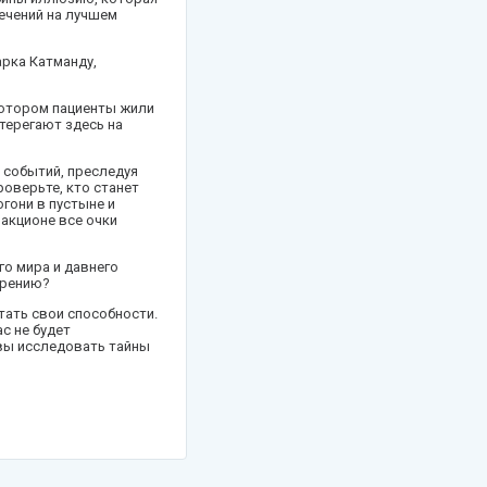
ечений на лучшем
арка Катманду,
котором пациенты жили
терегают здесь на
у событий, преследуя
оверьте, кто станет
гони в пустыне и
ракционе все очки
го мира и давнего
зрению?
тать свои способности.
с не будет
овы исследовать тайны