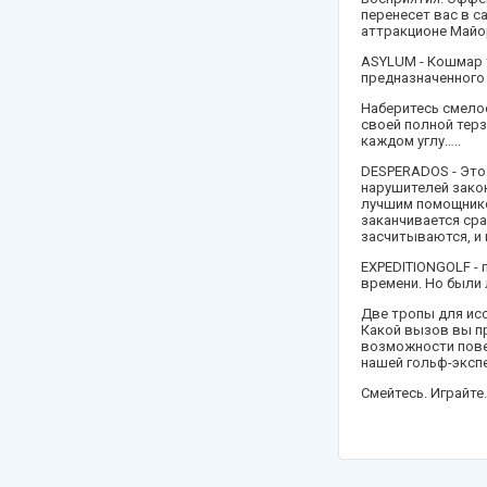
Сейшелы
перенесет вас в с
аттракционе Майо
Танзания
ASYLUM - Кошмар т
предназначенного
Словения
Наберитесь смело
Таиланд
своей полной терз
каждом углу…..
Турция
DESPERADOS - Это 
нарушителей зако
Франция
лучшим помощнико
заканчивается сра
Узбекистан
засчитываются, и 
EXPEDITIONGOLF - 
Черногория
времени. Но были 
Чехия
Две тропы для исс
Какой вызов вы пр
возможности повер
Шри-Ланка
нашей гольф-экспе
Смейтесь. Играйте