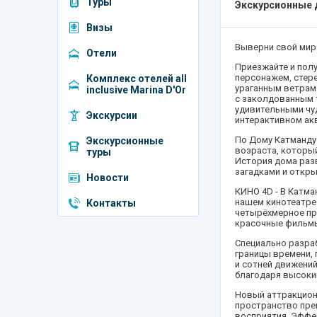
Туры
Экскурсионные 
Венгрия
Визы
Греция
Выверни свой мир 
Отели
Египет
Приезжайте и пол
персонажем, стере
Комплекс отелей all
Индия
ураганным ветрам 
inclusive Marina D'Or
с заколдованным 
удивительными чуд
Катар
Экскурсии
интерактивном ак
Италия
По Дому Катманду 
Экскурсионные
возраста, которы
туры
История дома разв
Куба
загадками и откр
Новости
Мальдивы
КИНО 4D - В Катма
нашем кинотеатре
Контакты
четырёхмерное пр
ОАЭ
красочные фильмы
Португалия
Специально разра
границы времени, 
и сотней движени
Россия
благодаря высоким
Сербия
Новый аттракцион 
пространство пре
восприятия. Эффе