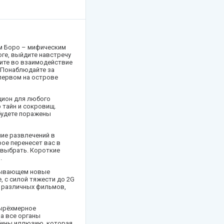
м Боро – мифическим
ге, выйдите навстречу
пите во взаимодействие
 Понаблюдайте за
 первом на острове
цион для любого
 тайн и сокровищ.
 будете поражены
ние развлечений в
ое перенесет вас в
 выбрать. Короткие
.
крывающем новые
 с силой тяжести до 2G
и различных фильмов,
тырёхмерное
а все органы
бины иллюзию, которая