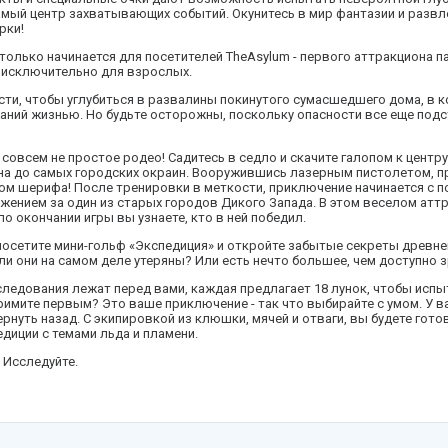
амый центр захватывающих событий. Окунитесь в мир фантазии и развл
рки!
олько начинается для посетителей TheAsylum - первого аттракциона п
 исключительно для взрослых.
сти, чтобы углубиться в развалины покинутого сумасшедшего дома, в 
аний жизнью. Но будьте осторожны, поскольку опасности все еще подс
совсем не простое родео! Садитесь в седло и скачите галопом к центр
на до самых городских окраин. Вооружившись лазерным пистолетом, пр
м шерифа! После тренировки в меткости, приключение начинается с по
жением за один из старых городов Дикого Запада. В этом веселом атт
по окончании игры вы узнаете, кто в ней победил.
посетите мини-гольф «Экспедиция» и откройте забытые секреты древне
ли они на самом деле утеряны? Или есть нечто большее, чем доступно 
ледования лежат перед вами, каждая предлагает 18 лунок, чтобы испы
имите первым? Это ваше приключение - так что выбирайте с умом. У ва
нуть назад. С экипировкой из клюшки, мячей и отваги, вы будете гот
диции с темами льда и пламени.
. Исследуйте.