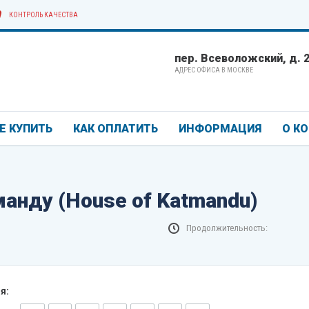
КОНТРОЛЬ КАЧЕСТВА
пер. Всеволожский, д. 2/
АДРЕС ОФИСА В МОСКВЕ
Е КУПИТЬ
КАК ОПЛАТИТЬ
ИНФОРМАЦИЯ
О К
анду (House of Katmandu)
Продолжительность:
я: