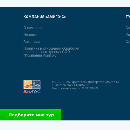
КОМПАНИЯ «АМИГО-С»
Т
О компании
Гд
Новости
Ка
Вакансии
Ст
Политика в отношении обработки
персональных данных ООО
“Компания Амиго-С
© 2007-2026 Туристический оператор «Амиго-С»
ООО "Компания Амиго-С"
Реестровый номер РТО №023989