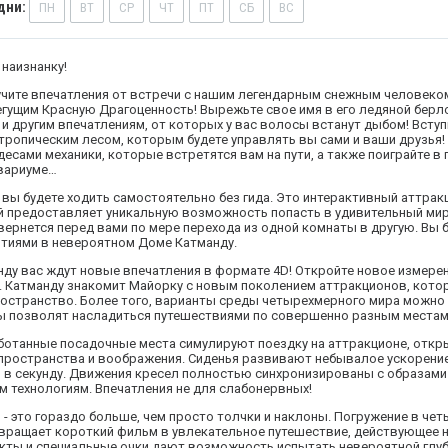
дни:
ПН
ВТ
СР
ЧТ
ПТ
СБ
ВС
наизнанку!
учите впечатления от встречи с нашим легендарным снежным человеко
гущим Красную Драгоценность! Вырежьте свое имя в его ледяной берло
и другим впечатлениям, от которых у вас волосы встанут дыбом! Всту
тропическим лесом, которым будете управлять вы сами и ваши друзья!
есами механики, которые встретятся вам на пути, а также поиграйте в
вариуме…
вы будете ходить самостоятельно без гида. Это интерактивный аттрак
й предоставляет уникальную возможность попасть в удивительный мир
ернется перед вами по мере перехода из одной комнаты в другую. Вы
ытиями в невероятном Доме Катманду.
нду вас ждут новые впечатления в формате 4D! Откройте новое измере
. Катманду знакомит Майорку с новым поколением аттракционов, котор
остранство. Более того, варианты среды четырехмерного мира можно
 позволят насладиться путешествиями по совершенно разным местам
ботанные посадочные места симулируют поездку на аттракционе, от
пространства и воображения. Сиденья развивают небывалое ускорение,
й в секунду. Движения кресел полностью синхронизированы с образам
 технологиям. Впечатления не для слабонервных!
- это гораздо больше, чем просто толчки и наклоны. Погружение в че
вращает короткий фильм в увлекательное путешествие, действующее н
кты и специальные очки дают возможность испытать невероятной глу