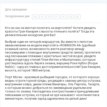
Даты проведения:
Экскурсионные дни:
ПН
ВТ
СР
ЧТ
ПТ
СБ
ВС
Кто из нас не мечтал полетать на вертолёте? Хотите увидеть
красоты Гран Канария с высоты птичьего полёта? Тогда эта
увлекательная экскурсия для Вас!
Выбрав один из четырёх маршрутов, Вы вместе с пилотом
авиакомпании на моделе вертолёта «ROBINSON 44» (удобный
кожаный салон, возможность вести разговор между
пассажирами с помощью внутренних средств связи), пролетите
над песчаными пляжами с кристально чистой водой, увидите
инфраструктуру отелей Плая Инглес и Маспаломас, которые
растянулись вдоль берега океана, вершину Роке Нубло (Roque
Nublo) - одну из главных достопримечательностей Гран Канария,
высота, которой 1800 метров;
Порт Моган - красивый рыбацкий городок, от которого хорошо
видны отроги горной гряды, уходящей к самому центру острова;
внутренние озёра, дикие пляжи Венегеры, Эль Пергель, Тасарте,
к которым можно добраться по змеевидным ущельям или
только по океану. Насладитесь контрастными и причудливыми
пейзажами острова, который не зря называют «континентом в
миниатюре», получив заряд адреналина на целый день!