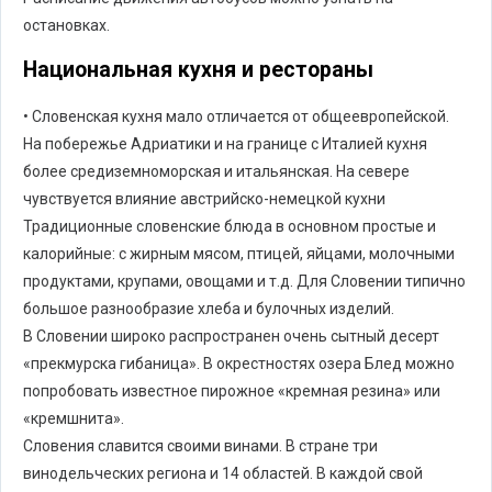
остановках.
Национальная кухня и рестораны
• Словенская кухня мало отличается от общеевропейской.
На побережье Адриатики и на границе с Италией кухня
более средиземноморская и итальянская. На севере
чувствуется влияние австрийско-немецкой кухни
Традиционные словенские блюда в основном простые и
калорийные: с жирным мясом, птицей, яйцами, молочными
продуктами, крупами, овощами и т.д. Для Словении типично
большое разнообразие хлеба и булочных изделий.
В Словении широко распространен очень сытный десерт
«прекмурска гибаница». В окрестностях озера Блед можно
попробовать известное пирожное «кремная резина» или
«кремшнита».
Словения славится своими винами. В стране три
винодельческих региона и 14 областей. В каждой свой