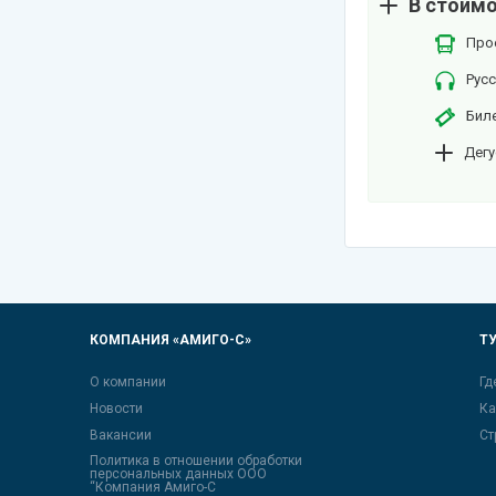
В стоимо
Про
Рус
Бил
Дегу
КОМПАНИЯ «АМИГО-С»
Т
О компании
Гд
Новости
Ка
Вакансии
Ст
Политика в отношении обработки
персональных данных ООО
“Компания Амиго-С