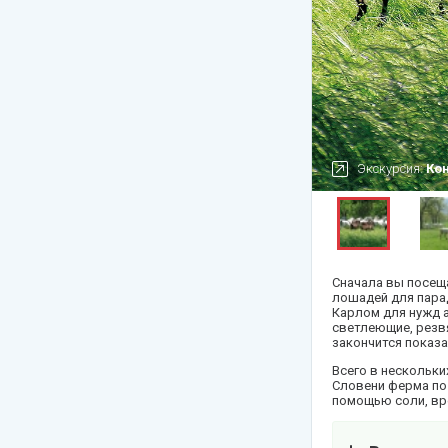
Сербия
Сейшелы
Танзания
Таиланд
Турция
Экскурсия:
Ко
Франция
Узбекистан
Черногория
Сначала вы посеща
Чехия
лошадей для пара
Карлом для нужд 
Шри-Ланка
светлеющие, резвя
закончится показ
Всего в нескольки
Словени ферма по 
помощью соли, вре