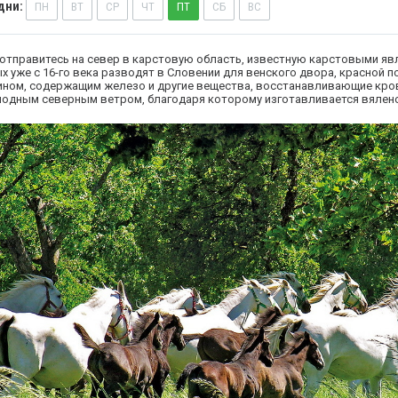
дни:
ПН
ВТ
СР
ЧТ
ПТ
СБ
ВС
отправитесь на север в карстовую область, известную карстовыми яв
 уже с 16-го века разводят в Словении для венского двора, красной поч
вином, содержащим железо и другие вещества, восстанавливающие кро
олодным северным ветром, благодаря которому изготавливается вялено