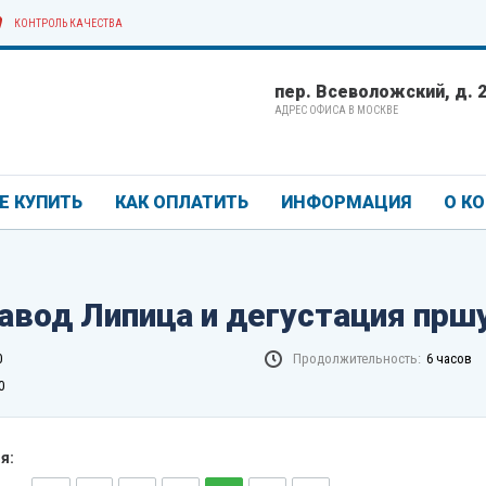
КОНТРОЛЬ КАЧЕСТВА
пер. Всеволожский, д. 2/
АДРЕС ОФИСА В МОСКВЕ
Е КУПИТЬ
КАК ОПЛАТИТЬ
ИНФОРМАЦИЯ
О К
авод Липица и дегустация прш
0
Продолжительность:
6 часов
0
я: