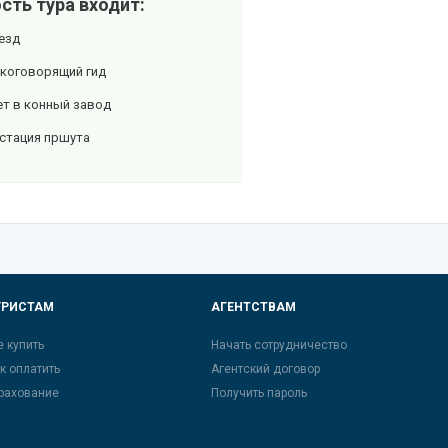
сть тура входит:
езд
скоговорящий гид
ет в конный завод
стация пршута
УРИСТАМ
АГЕНТСТВАМ
е купить
Начать сотрудничество
к оплатить
Агентский договор
рахование
Получить пароль