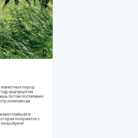
5
х известных пород
году эрцгерцогом
лишь потом постепенно
мотр конезавода
 известнейшая в
которая получается с
 попробуете!