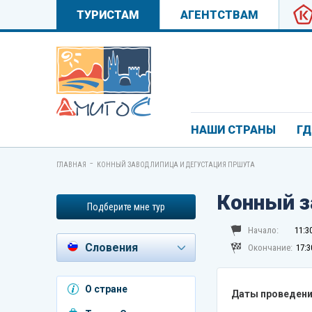
ТУРИСТАМ
АГЕНТСТВАМ
НАШИ СТРАНЫ
ГД
-
ГЛАВНАЯ
КОННЫЙ ЗАВОД ЛИПИЦА И ДЕГУСТАЦИЯ ПРШУТА
Конный з
Подберите мне тур
Начало:
11:3
Словения
Окончание:
17:3
Азербайджан
О стране
Даты проведени
Андорра