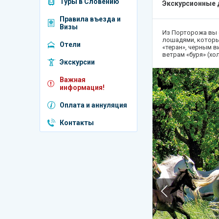
Туры в Словению
Экскурсионные 
Венгрия
Правила въезда и
Греция
Визы
Из Порторожа вы 
лошадями, которых
Египет
Отели
«теран», черным 
ветрам «буря» (х
Индия
Экскурсии
Испания
Важная
информация!
Катар
Оплата и аннуляция
Италия
Контакты
Куба
Мальдивы
ОАЭ
Португалия
Россия