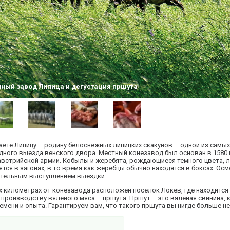
нный завод Липица и дегустация пршута
ете Липицу – родину белоснежных липицких скакунов – одной из самы
дного выезда венского двора. Местный конезавод был основан в 1580 
австрийской армии. Кобылы и жеребята, рождающиеся темного цвета, 
тся в загонах, в то время как жеребцы обычно находятся в боксах. Ос
ательным выступлением выездки.
х километрах от конезавода расположен поселок Локев, где находится
производству вяленого мяса – пршута. Пршут – это вяленая свинина, 
мени и опыта. Гарантируем вам, что такого пршута вы нигде больше не