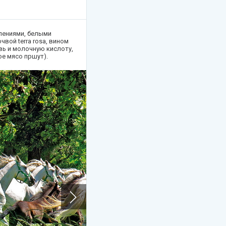
лениями, белыми
вой terra rosa, вином
вь и молочную кислоту,
е мясо пршут).