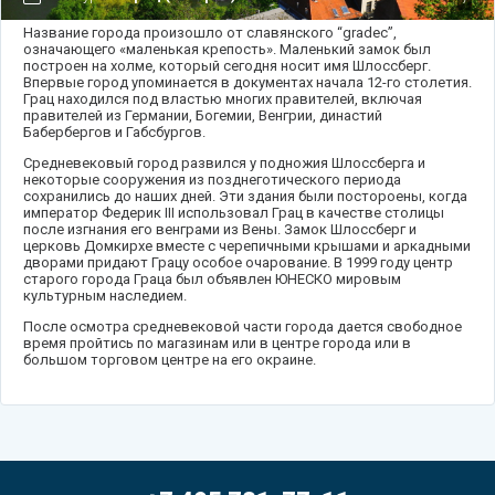
Название города произошло от славянского “gradec”,
означающего «маленькая крепость». Маленький замок был
построен на холме, который сегодня носит имя Шлоссберг.
Впервые город упоминается в документах начала 12-го столетия.
Грац находился под властью многих правителей, включая
правителей из Германии, Богемии, Венгрии, династий
Бабербергов и Габсбургов.
Средневековый город развился у подножия Шлоссберга и
некоторые сооружения из позднеготического периода
сохранились до наших дней. Эти здания были постороены, когда
император Федерик III использовал Грац в качестве столицы
после изгнания его венграми из Вены. Замок Шлоссберг и
церковь Домкирхе вместе с черепичными крышами и аркадными
дворами придают Грацу особое очарование. В 1999 году центр
старого города Граца был объявлен ЮНЕСКО мировым
культурным наследием.
После осмотра средневековой части города дается свободное
время пройтись по магазинам или в центре города или в
большом торговом центре на его окраине.