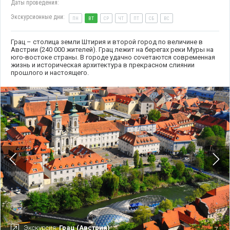
Даты проведения:
Экскурсионные дни:
ПН
ВТ
СР
ЧТ
ПТ
СБ
ВС
Грац – столица земли Штирия и второй город по величине в
Австрии (240 000 жителей). Грац лежит на берегах реки Муры на
юго-востоке страны. В городе удачно сочетаются современная
жизнь и историческая архитектура в прекрасном слиянии
прошлого и настоящего.
Экскурсия:
Грац (Австрия)
7