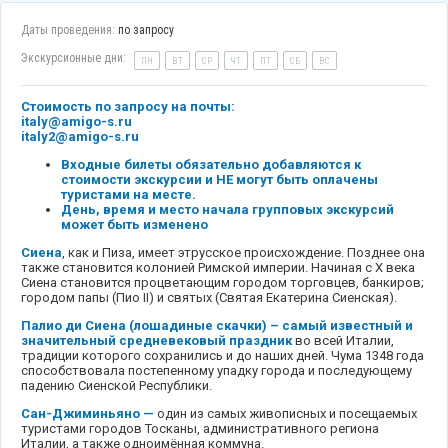
Даты проведения:
по запросу
Экскурсионные дни:
ПН
ВТ
СР
ЧТ
ПТ
СБ
ВС
Стоимость по запросу на почты:
italy@amigo-s.ru
italy2@amigo-s.ru
Входные билеты обязательно добавляются к
стоимости экскурсии и НЕ могут быть оплачены
туристами на месте.
День, время и место начала групповых экскурсий
может быть изменено
Сиена
, как и Пиза, имеет этрусское происхождение. Позднее она
также становится колонией Римской империи. Начиная с X века
Сиена становится процветающим городом торговцев, банкиров;
городом папы (Пио II) и святых (Святая Екатерина Сиенская).
Палио ди Сиена (лошадиные скачки) – самый известный и
значительный средневековый праздник
во всей Италии,
традиции которого сохранились и до наших дней. Чума 1348 года
способствовала постепенному упадку города и последующему
падению Сиенской Республики.
Сан-Джиминьяно —
один из самых живописных и посещаемых
туристами городов Тосканы, административного региона
Италии, а также одноимённая коммуна.