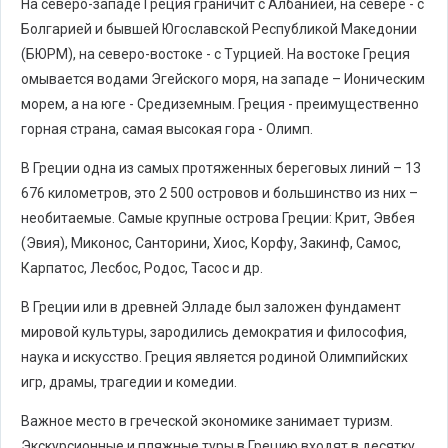
На северо-западе Греция граничит с Албанией, на севере - с
Болгарией и бывшей Югославской Республикой Македонии
(БЮРМ), на северо-востоке - с Турцией. На востоке Греция
омывается водами Эгейского моря, на западе – Ионическим
морем, а на юге - Средиземным. Греция - преимущественно
горная страна, самая высокая гора - Олимп.
В Греции одна из самых протяженных береговых линий – 13
676 километров, это 2 500 островов и большинство из них –
необитаемые. Самые крупные острова Греции: Крит, Эвбея
(Эвия), Миконос, Санторини, Хиос, Корфу, Закинф, Самос,
Карпатос, Лесбос, Родос, Тасос и др.
В Греции или в древней Элладе был заложен фундамент
мировой культуры, зародились демократия и философия,
наука и искусство. Греция является родиной Олимпийских
игр, драмы, трагедии и комедии.
Важное место в греческой экономике занимает туризм.
Экскурсионные и пляжные туры в Грецию входят в десятку