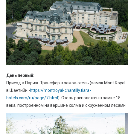
День первый:
Приезд в Париж. Трансфер в замок-отель (замок Mont Royal
в Шантийи -
https://montroyal-chantilly.tiara-
hotels.com/ru/page/7.html
). Отель расположен в замке 18
века, построенном на вершине холма и окруженном лесами