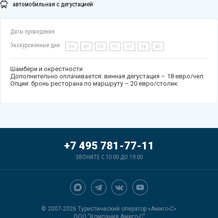
автомобильная с дегустацией
Даты проведения:
Экскурсионные дни:
ПН
ВТ
СР
ЧТ
ПТ
СБ
ВС
Шамбери и окрестности
Дополнительно оплачивается: винная дегустация – 18 евро/чел.
Опции: бронь ресторана по маршруту – 20 евро/столик
+7 495 781-77-11
ЗВОНИТЕ С 10:00 ДО 19:00
© 2007-2026 Туристический оператор «Амиго-С»
ООО "Компания Амиго-С"