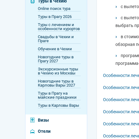
Туры в Чехию
Венгрия
с вылет
Online поиск тура
Греция
Туры в Прагу 2026
с вылето
Туры с лечением и
выбрать пр
Египет
особенности курортов
в стоимо
Свадьбы в Чехии и
Индия
Праге
обзорная п
Обучение в Чехии
Испания
программ
Новогодние туры в
Катар
Прагу 2027
программа-
Экскурсионные туры
Италия
в Чехию из Москвы
Особенности леч
Новогодние туры в
Куба
Карловы Вары 2027
Особенности леч
Туры в Прагу на
Мальдивы
майские праздники
Особенности леч
Туры в Карловы Вары
ОАЭ
Особенности леч
Португалия
Визы
Особенности лече
Россия
Отели
Особенности леч