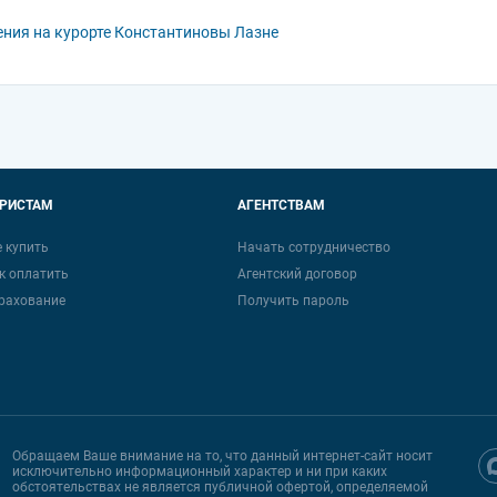
ения на курорте Константиновы Лазне
УРИСТАМ
АГЕНТСТВАМ
е купить
Начать сотрудничество
к оплатить
Агентский договор
рахование
Получить пароль
Обращаем Ваше внимание на то, что данный интернет-сайт носит
исключительно информационный характер и ни при каких
обстоятельствах не является публичной офертой, определяемой