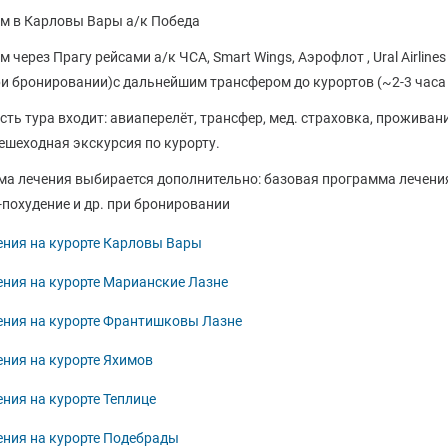
ом в Карловы Вары а/к Победа
м через Прагу рейсами а/к ЧСА, Smart Wings, Аэрофлот , Ural Airl
и бронировании)с дальнейшим трансфером до курортов (~2-3 часа 
сть тура входит: авиаперелёт, трансфер, мед. страховка, проживан
ешеходная экскурсия по курорту.
а лечения выбирается дополнительно: базовая программа лечения
похудение и др. при бронировании
ения на курорте Карловы Вары
ения на курорте Марианские Лазне
ения на курорте Франтишковы Лазне
ения на курорте Яхимов
ния на курорте Теплице
ения на курорте Подебрады