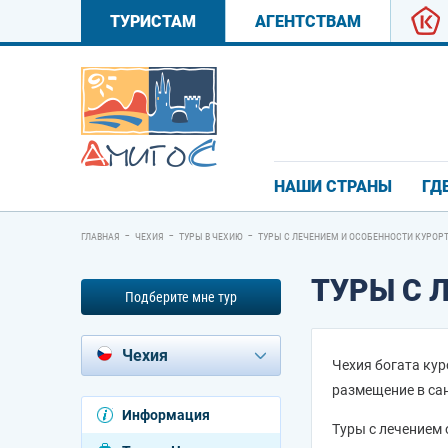
ТУРИСТАМ
АГЕНТСТВАМ
НАШИ СТРАНЫ
ГД
-
-
-
ГЛАВНАЯ
ЧЕХИЯ
ТУРЫ В ЧЕХИЮ
ТУРЫ С ЛЕЧЕНИЕМ И ОСОБЕННОСТИ КУРОР
ТУРЫ С 
Подберите мне тур
Чехия
Чехия богата кур
размещение в сан
Азербайджан
Информация
Андорра
Туры с лечением