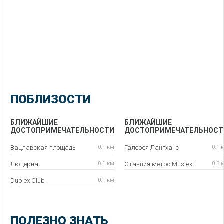
ПОБЛИЗОСТИ
БЛИЖАЙШИЕ
БЛИЖАЙШИЕ
ДОСТОПРИМЕЧАТЕЛЬНОСТИ
ДОСТОПРИМЕЧАТЕЛЬНОСТ
Вацлавская площадь
0.1 км
Галерея Лангханс
0.1 
Люцерна
0.1 км
Станция метро Mustek
0.3 
Duplex Club
0.1 км
ПОЛЕЗНО ЗНАТЬ