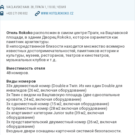
VACLAVSKE NAM. 38, ПРАГА 1, 110 00, ЧЕХИЯ
+420 271 090 832
WWW.HOTELROKOKO.CZ
Отель Rokoko
расположен в самом центре Праги, на Вацлавской
площади, в здании Дворец Rokoko, которое охраняется как
памятник архитектуры.
В непосредственной близости находится множество всемирно
известных достопримечательностей, памятников истории и
культуры, музеев, ресторанов, театров и кинотеатров,
музыкальных клубов и т.д..
Вместимость отеля
48 номеров.
Виды номеров
33x двухместный номер (Double и Twin. Из них один Double для
инвалидов (26 м2, включая оборудование)
3x Tвин с видом на Вацлавскую площадь (две односпальные
кровати, 24 м2, включая оборудование)
3x одноместный номер (15 м2, включая оборудование)
4x трёхместный номер (28 м2 включая оборудование)
2x апартамент категории Junior suite (39 м2, включая
оборудование)
3x представительский двухместный номер (26 м2, включая
оборудование)
Входные двери оснащены карточной системой безопасности.