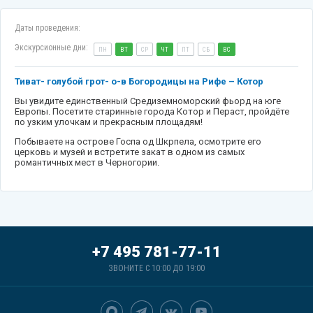
Даты проведения:
Экскурсионные дни:
ПН
ВТ
СР
ЧТ
ПТ
СБ
ВС
Тиват- голубой грот- о-в Богородицы на Рифе – Котор
Вы увидите единственный Средиземноморский фьорд на юге
Европы. Посетите старинные города Котор и Пераст, пройдёте
по узким улочкам и прекрасным площадям!
Побываете на острове Госпа од Шкрпела, осмотрите его
церковь и музей и встретите закат в одном из самых
романтичных мест в Черногории.
+7 495 781-77-11
ЗВОНИТЕ С 10:00 ДО 19:00