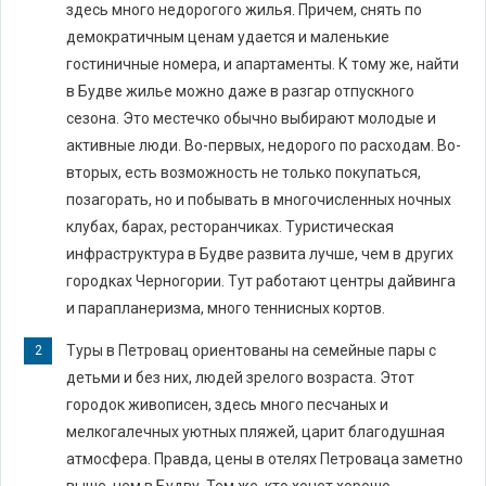
здесь много недорогого жилья. Причем, снять по
демократичным ценам удается и маленькие
гостиничные номера, и апартаменты. К тому же, найти
в Будве жилье можно даже в разгар отпускного
сезона. Это местечко обычно выбирают молодые и
активные люди. Во-первых, недорого по расходам. Во-
вторых, есть возможность не только покупаться,
позагорать, но и побывать в многочисленных ночных
клубах, барах, ресторанчиках. Туристическая
инфраструктура в Будве развита лучше, чем в других
городках Черногории. Тут работают центры дайвинга
и парапланеризма, много теннисных кортов.
Туры в Петровац ориентованы на семейные пары с
детьми и без них, людей зрелого возраста. Этот
городок живописен, здесь много песчаных и
мелкогалечных уютных пляжей, царит благодушная
атмосфера. Правда, цены в отелях Петроваца заметно
выше, чем в Будву. Тем же, кто хочет хорошо