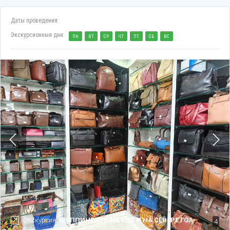
Даты проведения:
Экскурсионные дни:
ПН
ВТ
СР
ЧТ
ПТ
СБ
ВС
Экскурсия:
ШОППИНГ ТУР НА ЮГЕ И НА СЕВЕРЕ ГОА
4