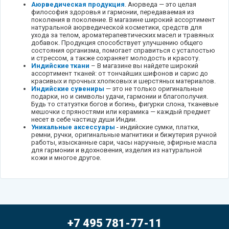
Аюрведическая продукция
. Аюрведа — это целая
философия здоровья и гармонии, передаваемая из
поколения в поколение. В магазине широкий ассортимент
натуральной аюрведической косметики, средств для
ухода за телом, ароматерапевтических масел и травяных
добавок. Продукция способствует улучшению общего
состояния организма, помогает справиться с усталостью
и стрессом, а также сохраняет молодость и красоту.
Индийские ткани
– В магазине вы найдете широкий
ассортимент тканей: от тончайших шифонов и сарис до
красивых и прочных хлопковых и шерстяных материалов.
Индийские сувениры
— это не только оригинальные
подарки, но и символы удачи, гармонии и благополучия.
Будь то статуэтки богов и богинь, фигурки слона, тканевые
мешочки с пряностями или керамика — каждый предмет
несет в себе частицу души Индии.
Уникальные аксессуары
- индийские сумки, платки,
ремни, ручки, оригинальные магнитики и бижутерия ручной
работы, изысканные сари, часы наручные, эфирные масла
для гармонии и вдохновения, изделия из натуральной
кожи и многое другое.
+7 495 781-77-11