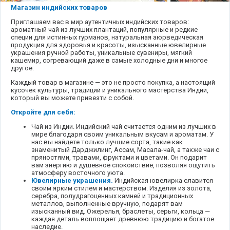
Магазин индийских товаров
Приглашаем вас в мир аутентичных индийских товаров:
ароматный чай из лучших плантаций, популярные и редкие
специи для истинных гурманов, натуральная аюрведическая
продукция для здоровья и красоты, изысканные ювелирные
украшения ручной работы, уникальные сувениры, мягкий
кашемир, согревающий даже в самые холодные дни и многое
другое.
Каждый товар в магазине — это не просто покупка, а настоящий
кусочек культуры, традиций и уникального мастерства Индии,
который вы можете привезти с собой.
Откройте для себя:
Чай из Индии. Индийский чай считается одним из лучших в
мире благодаря своим уникальным вкусам и ароматам. У
нас вы найдете только лучшие сорта, такие как
знаменитый Дарджилинг, Ассам, Масала-чай, а также чаи с
пряностями, травами, фруктами и цветами. Он подарит
вам энергию и душевное спокойствие, позволяя ощутить
атмосферу восточного уюта.
Ювелирные украшения.
Индийская ювелирка славится
своим ярким стилем и мастерством. Изделия из золота,
серебра, полудрагоценных камней и традиционных
металлов, выполненные вручную, подарят вам
изысканный вид. Ожерелья, браслеты, серьги, кольца —
каждая деталь воплощает древнюю традицию и богатое
наследие.