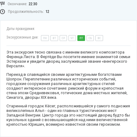
Окончание:
22:30
Продолжительность:
12
Даты проведения:
Экскурсионные дни:
ПН
ВТ
СР
ЧТ
ПТ
СБ
ВС
Эта экскурсия тесно связана с именем великого композитора
Ференца Листа. В Фертёде Вы посетите имение знаменитой семьи
Эстерхази и увидите дворец заслуживший звание «венгерского
Версаля».
Переезд в славящийся своими архитектурными богатствами
Шопрон. Переплетение различных исторических событий,
городские сооружения различных архитектурных стилей
создают интересное сочетание: римский форум и крепостная
стена эпохи Средневековья, готические дома местных жителей,
Синагога, дворцы XIX века.
Старинный городок Кёсег, расположившейся у самого подножия
великолепных Альп - один из главных туристических мест
Западной Венгрии. Центр города это настоящий дворец будто бы
кукольных зданий с возвышающейся над ними величественной
крепостью Юришич, всемирно известной своим героизмом.