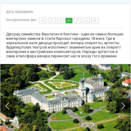
Даты проведения:
Экскурсионные дни:
ПН
ВТ
СР
ЧТ
ПТ
СБ
ВС
Дворец семейства Фештетич в Кестхее - один из самых больших
венгерских замков в стиле барокко середины 18 века. Где в
зеркальном зале дворца проходят вечера оперетты, артисты
будапештских театров исполняют знаменитые арии из оперетт
венгерских и австрийских композиторов. Наряды артистов и
сама атмосфера вечера переносит нас в эпоху того времени.