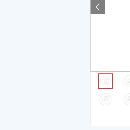
Сейшелы
Танзания
Словения
Таиланд
Турция
Франция
Узбекистан
Экскурсия:
Вен
Черногория
Чехия
Шри-Ланка