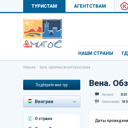
ТУРИСТАМ
АГЕНТСТВАМ
НАШИ СТРАНЫ
ГД
-
ГЛАВНАЯ
ВЕНА. ОБЗОРНАЯ ЭКСКУРСИЯ ИЗ БЮКА
Вена. Об
Подберите мне тур
Начало:
8:30
Венгрия
Окончание:
18:3
Азербайджан
О стране
Даты проведени
Андорра