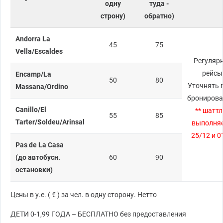
одну
туда -
строну)
обратно)
Andorra La
45
75
Vella/Escaldes
Регуляр
рейсы
Encamp/La
50
80
Уточнять 
Massana/Ordino
брониров
Canillo/El
** шаттл
55
85
Tarter/Soldeu/Arinsal
выполня
25/12 и 0
Pas de La Casa
(до автобусн.
60
90
остановки)
Цены в у.е. ( € ) за чел. в одну сторону. Нетто
ДЕТИ 0-1,99 ГОДА – БЕСПЛАТНО без предоставления