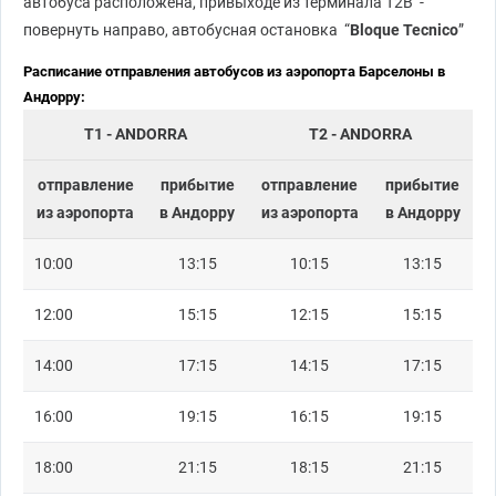
автобуса расположена, привыходе из терминала Т2В -
повернуть направо, автобусная остановка “
Bloque Tecnico
”
Расписание отправления автобусов из аэропорта Барселоны в
Андорру:
T1 - ANDORRA
T2 - ANDORRA
отправление
прибытие
отправление
прибытие
из аэропорта
в Андорру
из аэропорта
в Андорру
10:00
13:15
10:15
13:15
12:00
15:15
12:15
15:15
14:00
17:15
14:15
17:15
16:00
19:15
16:15
19:15
18:00
21:15
18:15
21:15